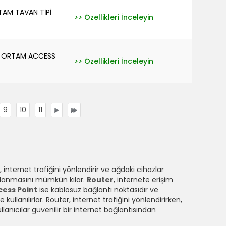
TAM TAVAN TİPİ
>> Özellikleri İnceleyin
Ş ORTAM ACCESS
>> Özellikleri İnceleyin
9
10
11
, internet trafiğini yönlendirir ve ağdaki cihazlar
ağlanmasını mümkün kılar.
Router
, internete erişim
cess Point
ise kablosuz bağlantı noktasıdır ve
 kullanılırlar. Router, internet trafiğini yönlendirirken,
anıcılar güvenilir bir internet bağlantısından