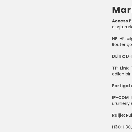
Mar
Access P
oluşturur
HP
: HP, b
Router çö
DLink
: D-
TP-Link
:
edilen bir
Fortigat
IP-COM
:
ürünleriyle 
Ruijie
: Ru
H3C
: H3C