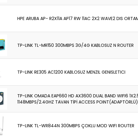
HPE ARUBA AP- R2X11A AP17 RW 11AC 2X2 WAVE2 DIS ORT
TP-LINK TL-MR150 300MBPS 3G/4G KABLOSUZ N ROUTER
TP-LINK RE305 AC1200 KABLOSUZ MENZIL GENISLETICI
TP-LINK OMADA EAP660 HD AX3600 DUAL BAND WIFI6 1X2.
1148MBPS/2.4GHZ TAVAN TİPİ ACCESS POINT(ADAPTÖRLÜ)
TP-LINK TL-WR844N 300MBPS ÇOKLU MOD WIFI ROUTER