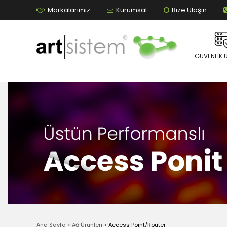
Markalarımız
Kurumsal
Bize Ulaşın
GÜVENLIK 
Ana Sayfa
>
Ağ Ürünleri
>
Access Point/Router