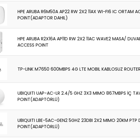
HPE ARUBA R6M50A AP22 RW 2X2 11AX WI-FI6 IC ORTAM A
POINT(ADAPTOR DAHIL)
HPE ARUBA R2X16A AP11D RW 2X2 11AC WAVE2 MASA/ DUVAR
ACCESS POINT
TP-LINK M7650 600MBPS 4G LTE MOBIL KABLOSUZ ROUTE
UBIQUITI UAP-AC-LR 2.4/5 GHZ 3X3 MIMO 867MBPS İÇ TA
POINT(ADAPTÖRLÜ)
UBIQUITI LBE-5AC-GEN2 5GHZ 23DBI 2X2 MIMO 20KM PTP
POINT(ADAPTÖRLÜ)