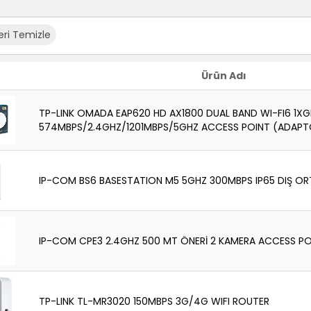
leri Temizle
Ürün Adı
TP-LINK OMADA EAP620 HD AX1800 DUAL BAND WI-FI6 1XG
574MBPS/2.4GHZ/1201MBPS/5GHZ ACCESS POINT (ADAPT
IP-COM BS6 BASESTATION M5 5GHZ 300MBPS IP65 DIŞ O
IP-COM CPE3 2.4GHZ 500 MT ÖNERİ 2 KAMERA ACCESS POI
TP-LINK TL-MR3020 150MBPS 3G/4G WIFI ROUTER