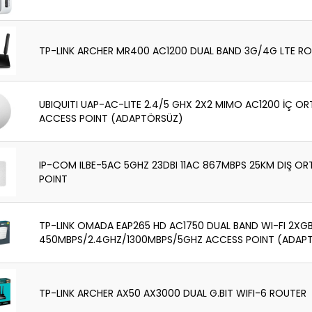
TP-LINK ARCHER MR400 AC1200 DUAL BAND 3G/4G LTE R
UBIQUITI UAP-AC-LITE 2.4/5 GHX 2X2 MIMO AC1200 İÇ OR
ACCESS POINT (ADAPTÖRSÜZ)
IP-COM ILBE-5AC 5GHZ 23DBI 11AC 867MBPS 25KM DIŞ O
POINT
TP-LINK OMADA EAP265 HD AC1750 DUAL BAND WI-FI 2XGB
450MBPS/2.4GHZ/1300MBPS/5GHZ ACCESS POINT (ADAP
TP-LINK ARCHER AX50 AX3000 DUAL G.BIT WIFI-6 ROUTER