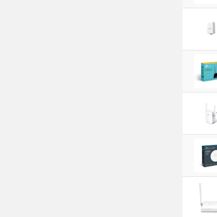
(72)
H3C
(15)
Ubiquiti
(61)
Oem
(1)