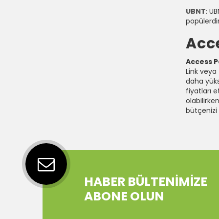
UBNT
: UB
popülerdir
Acce
Access Po
Link veya 
daha yükse
fiyatları 
olabilirke
bütçenizi
HABER BÜLTENİMİZE
ABONE OLUN