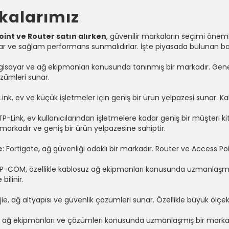
kalarımız
oint ve Router satın alırken
, güvenilir markaların seçimi öneml
lar ve sağlam performans sunmalıdırlar. İşte piyasada bulunan b
ilgisayar ve ağ ekipmanları konusunda tanınmış bir markadır. Gene
zümleri sunar.
Link, ev ve küçük işletmeler için geniş bir ürün yelpazesi sunar. Ka
 TP-Link, ev kullanıcılarından işletmelere kadar geniş bir müşteri 
 markadır ve geniş bir ürün yelpazesine sahiptir.
e
: Fortigate, ağ güvenliği odaklı bir markadır. Router ve Access Po
 IP-COM, özellikle kablosuz ağ ekipmanları konusunda uzmanlaşmı
bilinir.
ijie, ağ altyapısı ve güvenlik çözümleri sunar. Özellikle büyük ölçekl
, ağ ekipmanları ve çözümleri konusunda uzmanlaşmış bir markadır