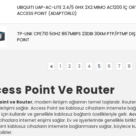
UBIQUITI UAP-AC-LITE 2.4/5 GHX 2X2 MIMO AC1200 İÇ OR
ACCESS POINT (ADAPTÖRLÜ)
TP-LINK CPE710 5GHZ 867MBPS 23DBI 30KM PTP/PTMP DI
POINT
1
2
3
4
5
6
7
8
ess Point Ve Router
oint ve Router
, modern iletişim ağlarının temel taşlarıdır. Router
iletişimi sağlar. Access Point ise kablosuz cihazların internete b
çin kullanılır ve genellikle kablosuz bağlantı özellikleriyle gelir.
Ac
ihazlara internet erişimi sağlar. Ev ve işyerlerinde genellikle birlikte
nt kablosuz cihazların internete bağlanmasını sağlar, böylece kull
lirler.