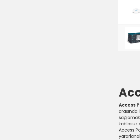
Acc
Access P
arasında 
sağlamak i
kablosuz c
Access Poi
yararlanabi