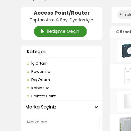
Access Point/Router
Filtre
Toptan Alım & Bayi Fiyatları için
İletişime Geçin
Görsel
Kategori
İç Ortam
Powerline
Dış Ortam
Kablosuz
Point to Point
Marka Seçiniz