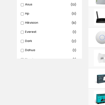
Asus
(13)
Hp
(11)
Hikvision
(9)
Everest
(1)
Dark
(2)
Dahua
(1)
Uranium
(1)
Dlink
(2)
Tp-Link
(180)
Fortigate
(1)
Ip-Com
(24)
Ruijie