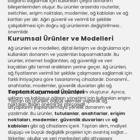
bağlantı sağlamak için kullanılan çeşitli donanım
bileşenlerinden oluşur. Bu ürünler arasında routerlar,
switchler, erişim noktaları, modemler, ağ kabloları ve ağ
kartları yer alır. Ağın güvenli ve verimli bir şekilde
çalışabilmesi için doğru ağ ürünlerinin değiştirilmesi
önemlidir.
Kurumsal Ürünler ve Modelleri
Ağ ürünleri ve modelleri, dijital iletişim ve doğrulama için
kullanılan donanım ve yazılımları kapsamaktadır. Bu
ürünler, internet bağlantıları, ağ güvenliği ve veri
kaçakları gibi temel aralıkların yerine geçer. Ağ ürünleri,
ağ fiyatlarının verimli bir şekilde çalışmasını sağlamak için
farklı ihtiyaçlara göre tasarlanmış cihazlardır. Donanımlar,
anahtarlar, modemler, güvenlik duvarları gibi ağ
Toptan Kurumsal Ürünleri
donanımları, ağın temel yapı taşlarını oluşturur. Ayrıca,
ışıkların ve kablosuz ağların yönetimi için kullanılan erişim
Toptan ağ ürünleri, büyük işlemler yaparak ağ
noktaları dağın önemli bir parçasıdır.
altyapılarını yapılandırmaya yönelik donanım ve
yazılımdır. Bu ürünler,
tutulanlar
,
anahtarlar
,
erişim
noktaları
,
modemler
,
güvenlik duvarları
ve
ağ
kabloları
gibi ağ cihazlarını içerir. Toptan alım, maliyet
düşüşü ve büyük değişiklik projeleri için avantaj sağlar.
Şirketler, okullar ve veri merkezleri gibi altyapısını