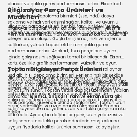
alanıdır ve çoklu görev performansını artırır. Ekran kartı
Bilgisayar Parça Ürünleri ve
(gpu), özellikle grafik ve oyun performansını
Modelleri
desteklerken, depolama birimleri (ssd, hdd) dosya
saklama ve hızlı veri erişimi sağlar. Kaliteli ve uyumlu
Bilgisayar parça çeşitleri, her biri farklı bir işlevi yerine
bilgisayar parçaları, hem kullanıcı deneyimini iyileştirir
getiren ve bilgisayarın performansını doğrudan etkileyen
hem de sistemin uzun ömürlü olmasına katkıda bulunur.
bileşenlerden oluşur. Güçlü bir işlemci, hızlı veri işleme
sağlarken, yüksek kapasiteli bir ram çoklu görev
performansını artırır. Anakart, tüm parçaların uyum
içinde çalışmasını sağlayan temel bir bileşendir. Ekran
kartı, özellikle grafik performansını yükseltir ve oyun,
Toptan Bilgisayar Parça Ürünleri
grafik tasarım gibi uygulamalarda önemli bir rol oynar.
Ssd gibi hızlı depolama birimleri, verilerin hızlı bir şekilde
Bilgisayar parça ürünleri, işletmelerin yüksek miktarda
okuyup yazılmasını sağlar. Güç kaynağı, bilgisayarın tüm
bileşeni avantajlı fiyatlarla temin etmesini sağlayan etkili
bileşenlerine stabil enerji sağlarken, kasa ve soğutma
bir çözüm sunar. Toptan yetkili dağıtıcı üzerinden yapılan
sistemleri, parçaların serin ve güvenli bir şekilde
alımlarda,
işlemci
,
anakart
,
ram
ve
ekran kartı
gibi
çalışmasını destekler. doğru parça seçimi, bilgisayarın
kritik parçalar güvence altında sağlanırken, toptan ürün
hızını, verimliliğini ve uzun ömürlü olmasını doğrudan
satışı sayesinde maliyetler azalır ve stoklu çalışma imkanı
etkiler.
elde edilir. Ayrıca, bu dağıtıcılar geniş ürün yelpazesi ve
satış sonrası destekle perakendecilerin müşterilerine
uygun fiyatlarla kaliteli ürünler sunmasını kolaylaştırır.