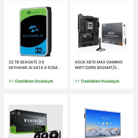
32 TB SEAGATE 3.5
ASUS X870 MAX GAMING
SKYHAWK AI SATA 6 512M...
WIFI7 DDR5 8000MT/S...
>> Özellikleri İnceleyin
>> Özellikleri İnceleyin