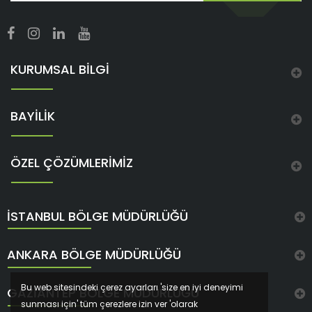
KURUMSAL BİLGİ
BAYİLİK
ÖZEL ÇÖZÜMLERİMİZ
İSTANBUL BÖLGE MÜDÜRLÜĞÜ
ANKARA BÖLGE MÜDÜRLÜĞÜ
Bu web sitesindeki çerez ayarları 'size en iyi deneyimi
GAZIANTEP BÖLGE MÜDÜRLÜĞÜ
sunması için' tüm çerezlere izin ver 'olarak