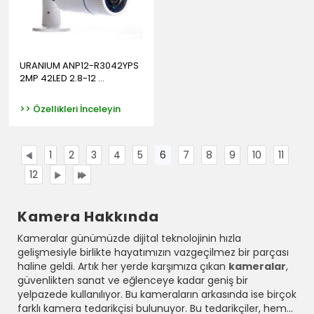
URANIUM ANP12-R3042YPS
2MP 42LED 2.8-12 ...
>> Özellikleri İnceleyin
1
2
3
4
5
6
7
8
9
10
11
12
Kamera Hakkında
Kameralar günümüzde dijital teknolojinin hızla
gelişmesiyle birlikte hayatımızın vazgeçilmez bir parçası
haline geldi. Artık her yerde karşımıza çıkan
kameralar
,
güvenlikten sanat ve eğlenceye kadar geniş bir
yelpazede kullanılıyor. Bu kameraların arkasında ise birçok
farklı kamera tedarikçisi bulunuyor. Bu tedarikçiler, hem