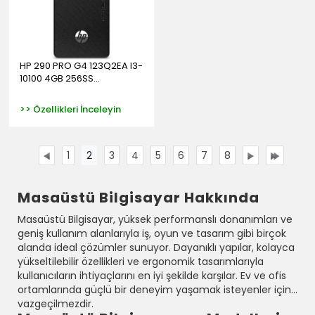
HP 290 PRO G4 123Q2EA I3-
10100 4GB 256SS...
>> Özellikleri İnceleyin
1
2
3
4
5
6
7
8
Masaüstü Bilgisayar Hakkında
Masaüstü Bilgisayar, yüksek performanslı donanımları ve
geniş kullanım alanlarıyla iş, oyun ve tasarım gibi birçok
alanda ideal çözümler sunuyor. Dayanıklı yapılar, kolayca
yükseltilebilir özellikleri ve ergonomik tasarımlarıyla
kullanıcıların ihtiyaçlarını en iyi şekilde karşılar. Ev ve ofis
ortamlarında güçlü bir deneyim yaşamak isteyenler için
vazgeçilmezdir.