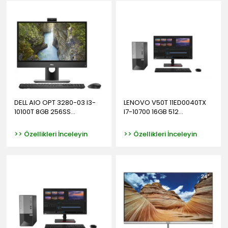
DELL AIO OPT 3280-03 I3-
LENOVO V50T 11ED0040TX
10100T 8GB 256SS...
I7-10700 16GB 512...
>> Özellikleri İnceleyin
>> Özellikleri İnceleyin