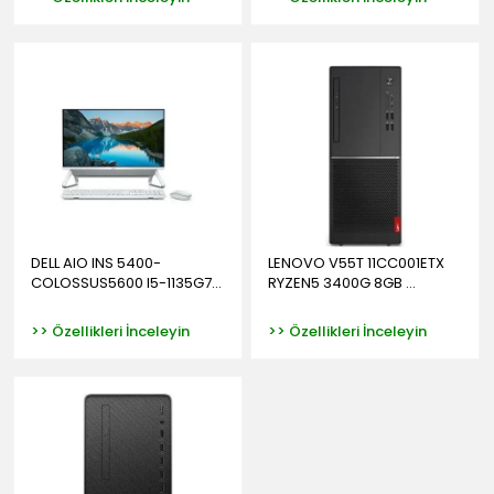
DELL AIO INS 5400-
LENOVO V55T 11CC001ETX
COLOSSUS5600 I5-1135G7...
RYZEN5 3400G 8GB ...
>> Özellikleri İnceleyin
>> Özellikleri İnceleyin