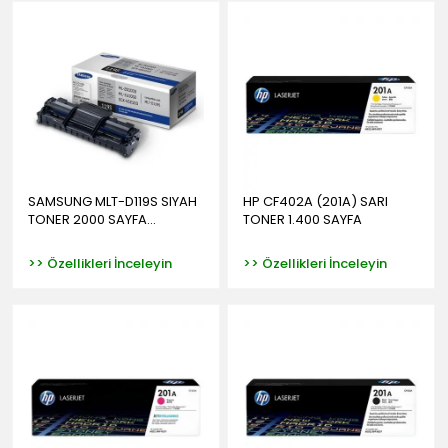
SAMSUNG MLT-D119S SIYAH
HP CF402A (201A) SARI
TONER 2000 SAYFA...
TONER 1.400 SAYFA
>> Özellikleri İnceleyin
>> Özellikleri İnceleyin