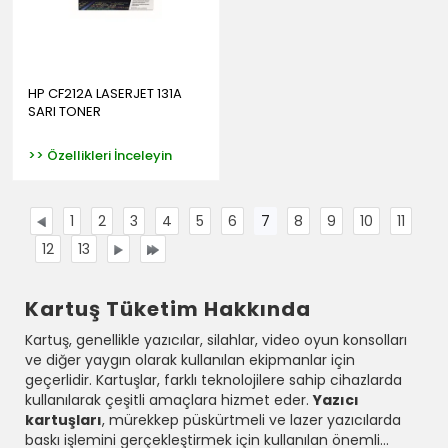
HP CF212A LASERJET 131A
SARI TONER
>> Özellikleri İnceleyin
1
2
3
4
5
6
7
8
9
10
11
12
13
Kartuş Tüketim Hakkında
Kartuş, genellikle yazıcılar, silahlar, video oyun konsolları
ve diğer yaygın olarak kullanılan ekipmanlar için
geçerlidir. Kartuşlar, farklı teknolojilere sahip cihazlarda
kullanılarak çeşitli amaçlara hizmet eder.
Yazıcı
kartuşları
, mürekkep püskürtmeli ve lazer yazıcılarda
baskı işlemini gerçekleştirmek için kullanılan önemli