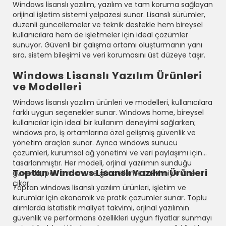
Windows lisanslı yazılım, yazılım ve tam koruma sağlayan
orijinal işletim sistemi yelpazesi sunar. Lisanslı sürümler,
düzenli güncellemeler ve teknik destekle hem bireysel
kullanıcılara hem de işletmeler için ideal çözümler
sunuyor. Güvenli bir çalışma ortamı oluşturmanın yanı
sıra, sistem bileşimi ve veri korumasını üst düzeye taşır.
Windows Lisanslı Yazılım Ürünleri
ve Modelleri
Windows lisanslı yazılım ürünleri ve modelleri, kullanıcılara
farklı uygun seçenekler sunar. Windows home, bireysel
kullanıcılar için ideal bir kullanım deneyimi sağlarken;
windows pro, iş ortamlarına özel gelişmiş güvenlik ve
yönetim araçları sunar. Ayrıca windows sunucu
çözümleri, kurumsal ağ yönetimi ve veri paylaşımı için
tasarlanmıştır. Her modeli, orjinal yazılımın sunduğu
Toptan Windows Lisanslı Yazılım Ürünleri
güvenlik, performans ve güncelleme takvimiyle öne
çıkar.
Toptan windows lisanslı yazılım ürünleri, işletim ve
kurumlar için ekonomik ve pratik çözümler sunar. Toplu
alımlarda istatistik maliyet takvimi, orjinal yazılımın
güvenlik ve performans özellikleri uygun fiyatlar sunmayı