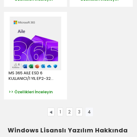
MS 365 AILE ESD 6
KULLANICI/1 YIL EP2-32...
>> Özellikleri İnceleyin
1
2
3
4
Windows Lisanslı Yazılım Hakkında