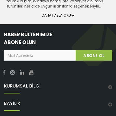
mümkün kılar. Windows home, pro ve server gibi farklı
sürümler, her dilde uygun lisanslama seçenekleriyle
kullanım kolaylığı sağlar.
DAHA FAZLA OKU
HABER BÜLTENİMİZE
ABONE OLUN
ABONE OL
KURUMSAL BİLGİ
BAYİLİK