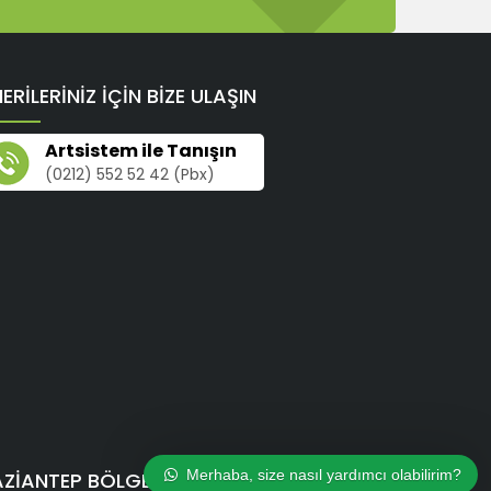
ERİLERİNİZ İÇİN BİZE ULAŞIN
Artsistem ile Tanışın
(0212) 552 52 42 (Pbx)
Merhaba, size nasıl yardımcı olabilirim?
ZIANTEP BÖLGE MÜDÜRLÜĞÜ