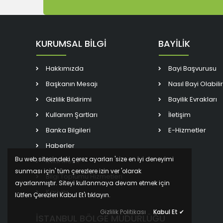
KURUMSAL BİLGİ
BAYİLİK
Hakkımızda
Bayi Başvurusu
Başkanın Mesajı
Nasıl Bayi Olabili
Gizlilik Bildirimi
Bayilik Evrakları
Kullanım Şartları
İletişim
Banka Bilgileri
E-Hizmetler
Haberler
Bu web sitesindeki çerez ayarları 'size en iyi deneyimi
Kvkk Metni
sunması için' tüm çerezlere izin ver 'olarak
Bilgi Toplumu Hizmetleri
ayarlanmıştır. Siteyi kullanmaya devam etmek için
Kariyer
lütfen Çerezleri Kabul Et'i tıklayın.
Gizlilik Politikası
Kabul Et
✔
İSTANBUL BÖLGE MÜDÜRLÜĞÜ