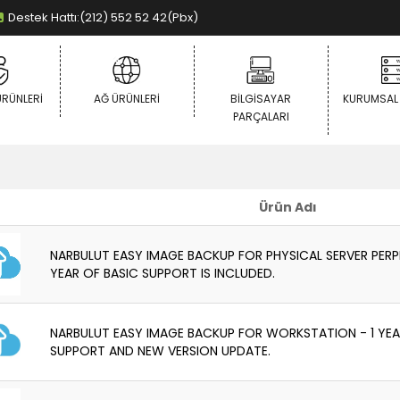
Destek Hattı:(212) 552 52 42(Pbx)
ÜRÜNLERI
AĞ ÜRÜNLERI
BILGISAYAR
KURUMSAL
PARÇALARI
Ürün Adı
NARBULUT EASY IMAGE BACKUP FOR PHYSICAL SERVER PERPE
YEAR OF BASIC SUPPORT IS INCLUDED.
NARBULUT EASY IMAGE BACKUP FOR WORKSTATION - 1 YEA
SUPPORT AND NEW VERSION UPDATE.