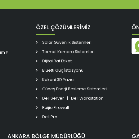
ÖZEL ÇÖZÜMLERİMİZ
ÖN
Solar Güvenlik Sistemleri
Termal Kamera Sistemleri
rim ?
Dijital Raf Etiketi
Bluetti Güç İstasyonu
Kokoni 3D Yazıcı
Güneş Enerji Besleme Sistemleri
Dell Server
|
Dell Workstation
Ruijie Firewall
Dell Pro
ANKARA BÖLGE MÜDÜRLÜĞÜ
GA