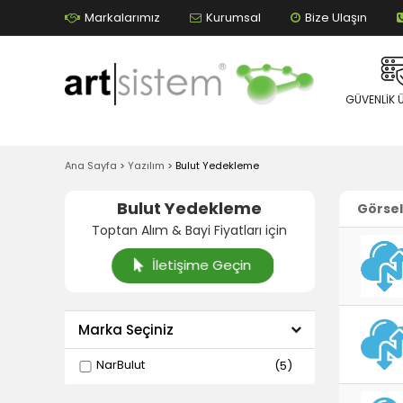
Markalarımız
Kurumsal
Bize Ulaşın
GÜVENLIK 
Ana Sayfa
>
Yazılım
>
Bulut Yedekleme
Bulut Yedekleme
Görsel
Toptan Alım & Bayi Fiyatları için
İletişime Geçin
Marka Seçiniz
NarBulut
(5)