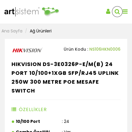
Güvenlik Ürünleri
Tüketim Malzemeleri
Barkod Ürünleri
Kurumsal Ürünler
Kesintisiz Güç Kaynağı
Ana Sayfa
Ağ Ürünleri
Tüketici Elektroniği
Kablo ve Dönüştürücüler
Projeksiyon
Ürün Kodu :
NS106HKN0006
Yazılım
HIKVISION DS-3E0326P-E/M(B) 24
PORT 10/100+1XGB SFP/RJ45 UPLINK
250W 300 METRE POE MESAFE
SWITCH
ÖZELLİKLER
10/100 Port
: 24
Combo Özelliği
: Var