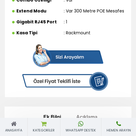
Extend Modu
: Var 300 Metre POE Mesafesi
,
Gigabit RJ45 Port
: 1
Kasa Tipi
: Rackmount
ANASAYFA
KATEGORILER
WHATSAPP DESTEK
HEMEN ARAYIN