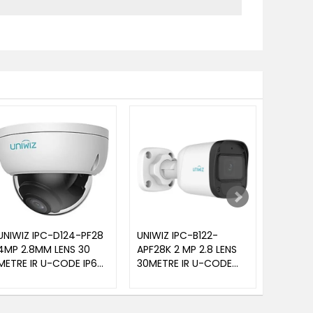
UNIWIZ IPC-D124-PF28
UNIWIZ IPC-B122-
UNIWIZ
4MP 2.8MM LENS 30
APF28K 2 MP 2.8 LENS
2 MP 2
METRE IR U-CODE IP67
30METRE IR U-CODE
MOTORI
PLASTİK KASA DOME IP
DAHİLİ MİKROFON
IR U-CO
KAMERA
PLASTİK KASA IP67 IP
MİKROF
BULLET KAMERA
KASA IP