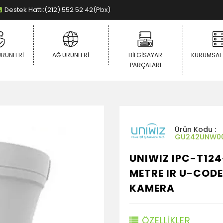
Destek Hattı:(212) 552 52 42(Pbx)
ÜRÜNLERI
AĞ ÜRÜNLERI
BILGISAYAR
KURUMSAL
PARÇALARI
Ürün Kodu :
GU242UNW0
UNIWIZ IPC-T124
METRE IR U-CODE
KAMERA
ÖZELLİKLER