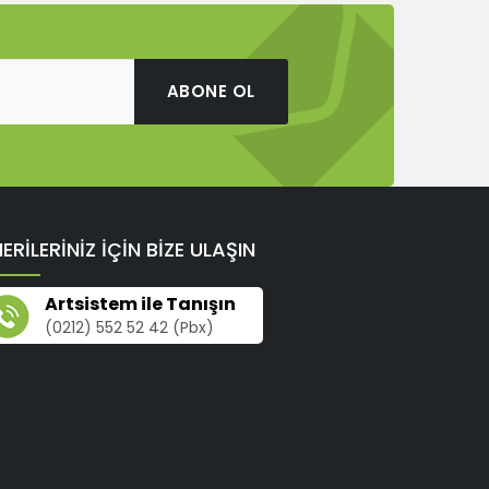
ABONE OL
ERİLERİNİZ İÇİN BİZE ULAŞIN
Artsistem ile Tanışın
(0212) 552 52 42 (Pbx)