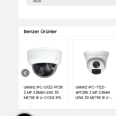
WDR
Benzer Ürünler
UNIWIZ IPC-D122-PF28
UNIWIZ IPC-T122-
2 MP 2.8MM LENS 30
APF28K 2 MP 2.8MM
METRE IR U-CODE IP67
LENS 30 METRE IR U-
PLASTİK KASA DOME IP
CODE IP67 PLASTİK
KAMERA
KASA DAHİLİ MİKROFON
DOME IP KAMERA