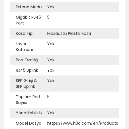
Ek Bilgi
Açıklama
Extend Modu
Yok
Gigabit RJ45
5
Port
Kasa Tipi
Masaüstü Plastik Kasa
Layer
Yok
Katmanı
Poe Özelliği
Yok
RJ45 Uplink
Yok
SFP Girişi &
Yok
SFP Uplink
Toplam Port
5
Sayısı
Yönetilebilirlik
Yok
Model Dosya
https://www.h3c.com/en/Products_and_S