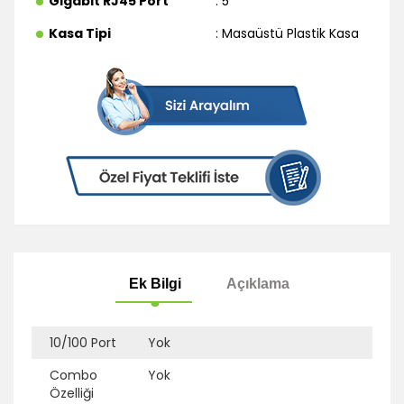
Gigabit RJ45 Port
: 5
Kasa Tipi
: Masaüstü Plastik Kasa
10/100 Port
Yok
Combo
Yok
Özelliği