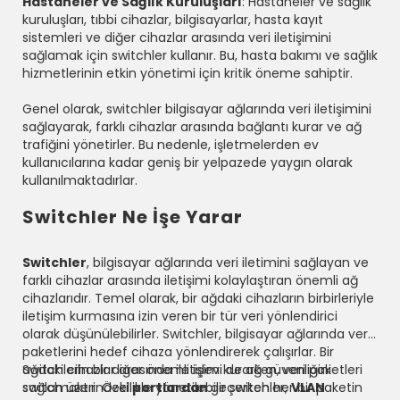
Hastaneler ve Sağlık Kuruluşları
: Hastaneler ve sağlık
kuruluşları, tıbbi cihazlar, bilgisayarlar, hasta kayıt
sistemleri ve diğer cihazlar arasında veri iletişimini
sağlamak için switchler kullanır. Bu, hasta bakımı ve sağlık
hizmetlerinin etkin yönetimi için kritik öneme sahiptir.
Genel olarak, switchler bilgisayar ağlarında veri iletişimini
sağlayarak, farklı cihazlar arasında bağlantı kurar ve ağ
trafiğini yönetirler. Bu nedenle, işletmelerden ev
kullanıcılarına kadar geniş bir yelpazede yaygın olarak
kullanılmaktadırlar.
Switchler Ne İşe Yarar
Switchler
, bilgisayar ağlarında veri iletimini sağlayan ve
farklı cihazlar arasında iletişimi kolaylaştıran önemli ağ
cihazlarıdır. Temel olarak, bir ağdaki cihazların birbirleriyle
iletişim kurmasına izin veren bir tür veri yönlendirici
olarak düşünülebilirler. Switchler, bilgisayar ağlarında veri
paketlerini hedef cihaza yönlendirerek çalışırlar. Bir
ağdaki cihazlar arasında iletişim kurarken, veri paketleri
Switchlerin bir diğer önemli işlevi de ağ güvenliğini
switch üzerindeki
sağlamaktır. Özellikle yönetilebilir switchler,
portlardan
geçerken her bir paketin
VLAN