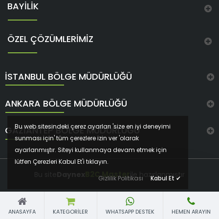
BAYİLİK
ÖZEL ÇÖZÜMLERİMİZ
İSTANBUL BÖLGE MÜDÜRLÜĞÜ
ANKARA BÖLGE MÜDÜRLÜĞÜ
Bu web sitesindeki çerez ayarları 'size en iyi deneyimi
GAZIANTEP BÖLGE MÜDÜRLÜĞÜ
sunması için' tüm çerezlere izin ver 'olarak
ayarlanmıştır. Siteyi kullanmaya devam etmek için
lütfen Çerezleri Kabul Et'i tıklayın.
B2C Master
Bu site
Daynex
ile hazırlanmıştır
Gizlilik Politikası
Kabul Et
✔
ANASAYFA
KATEGORILER
WHATSAPP DESTEK
HEMEN ARAYIN