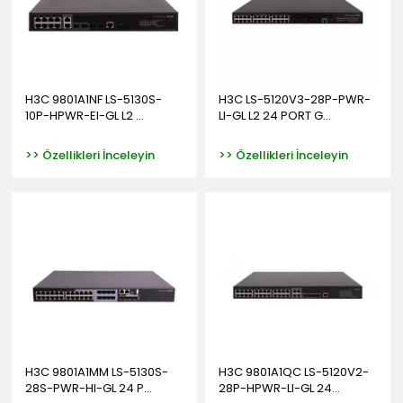
H3C 9801A1NF LS-5130S-
H3C LS-5120V3-28P-PWR-
10P-HPWR-EI-GL L2 ...
LI-GL L2 24 PORT G...
>> Özellikleri İnceleyin
>> Özellikleri İnceleyin
H3C 9801A1MM LS-5130S-
H3C 9801A1QC LS-5120V2-
28S-PWR-HI-GL 24 P...
28P-HPWR-LI-GL 24...