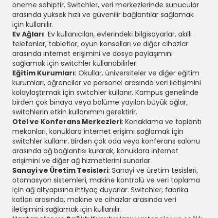
öneme sahiptir. Switchler, veri merkezlerinde sunucular
arasında yüksek hızlı ve güvenilir bağlantılar sağlamak
için kullanılır.
Ev Ağları
: Ev kullanıcıları, evlerindeki bilgisayarlar, akıllı
telefonlar, tabletler, oyun konsolları ve diğer cihazlar
arasında internet erişimini ve dosya paylaşımını
sağlamak için switchler kullanabilirler.
Eğitim Kurumları
: Okullar, üniversiteler ve diğer eğitim
kurumları, öğrenciler ve personel arasında veri iletişimini
kolaylaştırmak için switchler kullanır. Kampus genelinde
birden çok binaya veya bölüme yayılan büyük ağlar,
switchlerin etkin kullanımını gerektirir.
Otel ve Konferans Merkezleri
: Konaklama ve toplantı
mekanları, konuklara internet erişimi sağlamak için
switchler kullanır. Birden çok oda veya konferans salonu
arasında ağ bağlantısı kurarak, konuklara internet
erişimini ve diğer ağ hizmetlerini sunarlar.
Sanayi ve Üretim Tesisleri
: Sanayi ve üretim tesisleri,
otomasyon sistemleri, makine kontrolü ve veri toplama
için ağ altyapısına ihtiyaç duyarlar. Switchler, fabrika
katları arasında, makine ve cihazlar arasında veri
iletişimini sağlamak için kullanılır.