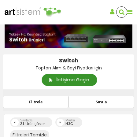
Switch
Toptan Alım & Bayi Fiyatları için
İletişime Geçin
Filtrele
Sırala
Sayfada
Marka
21
Ürün göster
H3C
Filtreleri Temizle