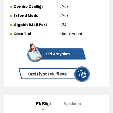
Combo Özelliği
: Yok
Extend Modu
: Yok
Gigabit RJ45 Port
: 24
Kasa Tipi
: Rackmount