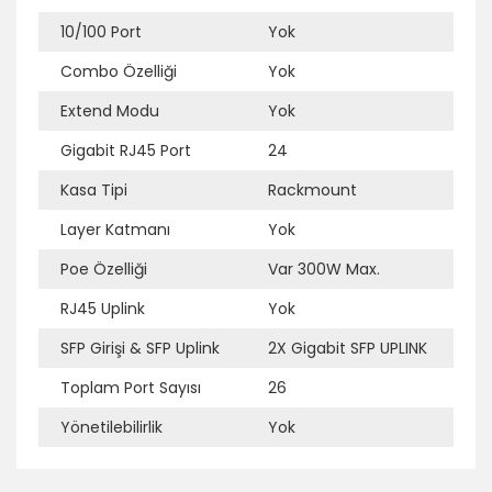
10/100 Port
Yok
Combo Özelliği
Yok
Extend Modu
Yok
Ek Bilgi
Açıklama
Gigabit RJ45 Port
24
Kasa Tipi
Rackmount
Layer Katmanı
Yok
Poe Özelliği
Var 300W Max.
RJ45 Uplink
Yok
SFP Girişi & SFP Uplink
2X Gigabit SFP UPLINK
Toplam Port Sayısı
26
Yönetilebilirlik
Yok