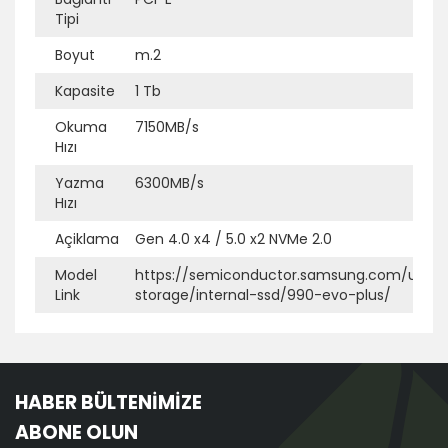
Tipi
Boyut
m.2
Ek Bilgi
Açıklama
Kapasite
1 Tb
Okuma
7150MB/s
Hızı
Yazma
6300MB/s
Hızı
Açiklama
Gen 4.0 x4 / 5.0 x2 NVMe 2.0
Model
https://semiconductor.samsung.com/us/c
Link
storage/internal-ssd/990-evo-plus/
HABER BÜLTENİMİZE
ABONE OLUN