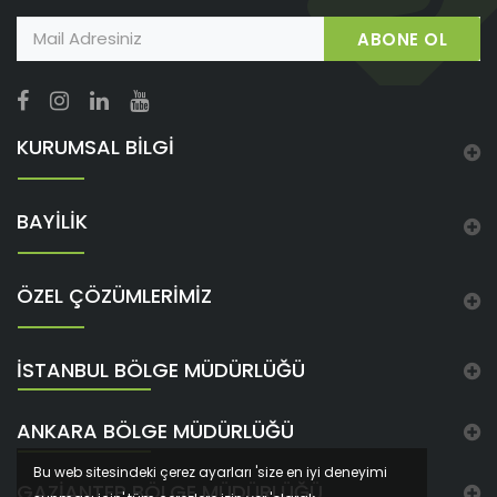
ABONE OL
KURUMSAL BİLGİ
BAYİLİK
ÖZEL ÇÖZÜMLERİMİZ
İSTANBUL BÖLGE MÜDÜRLÜĞÜ
ANKARA BÖLGE MÜDÜRLÜĞÜ
Bu web sitesindeki çerez ayarları 'size en iyi deneyimi
GAZIANTEP BÖLGE MÜDÜRLÜĞÜ