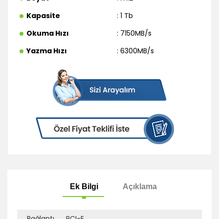
Kapasite
: 1 Tb
Okuma Hızı
: 7150MB/s
Yazma Hızı
: 6300MB/s
Bağlantı
PCI-E