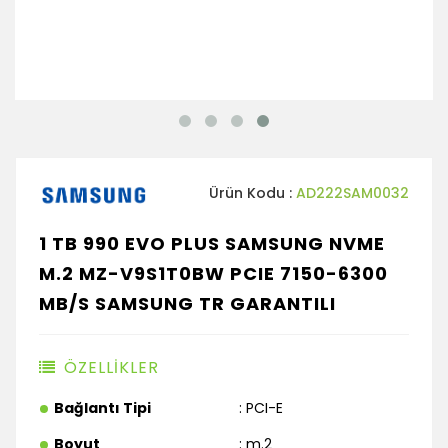
Ürün Kodu :
AD222SAM0032
1 TB 990 EVO PLUS SAMSUNG NVME
M.2 MZ-V9S1T0BW PCIE 7150-6300
MB/S SAMSUNG TR GARANTILI
ÖZELLİKLER
Bağlantı Tipi
: PCI-E
Boyut
: m.2