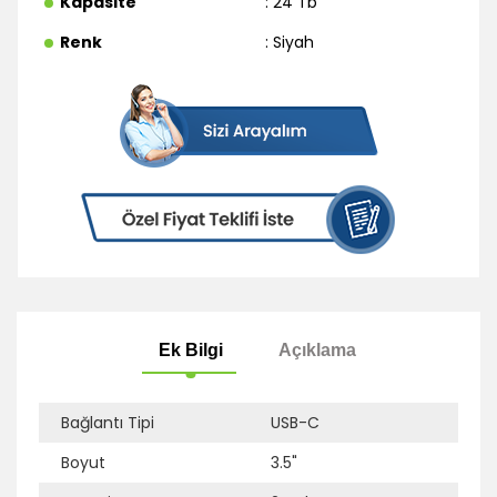
Kapasite
: 24 Tb
Renk
: Siyah
Bağlantı Tipi
USB-C
Boyut
3.5"