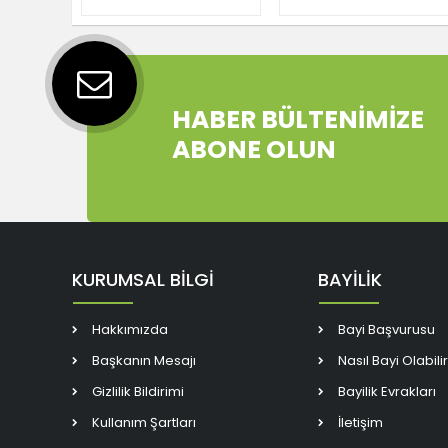
2XUSB TYPE-C 6XM.2
2XUSB TYPE-C 7XM.2
ATX 1851P (INTEL ULTRA
ATX 1851P(INTEL ULTRA
PROCESSORS SERIES 2)
PROCESSORS SERIES2)
HABER BÜLTENİMİZE
ABONE OLUN
KURUMSAL BİLGİ
BAYİLİK
Hakkımızda
Bayi Başvurusu
Başkanın Mesajı
Nasıl Bayi Olabili
Gizlilik Bildirimi
Bayilik Evrakları
Kullanım Şartları
İletişim