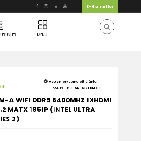
E-Hizmetler
 ÜRÜNLER
MENÜ
ASUS
markasına ait ürünlerin
24
ASD Partneri
ARTSİSTEM
'dir
0M-A WIFI DDR5 6400MHZ 1XHDMI
.2 MATX 1851P (INTEL ULTRA
ES 2)