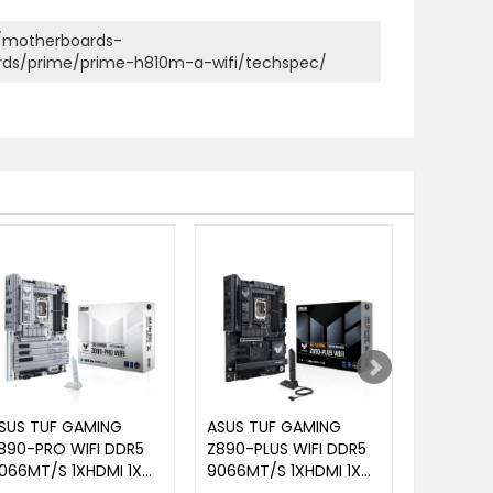
r/motherboards-
ds/prime/prime-h810m-a-wifi/techspec/
SUS TUF GAMING
ASUS TUF GAMING
ASUS RO
890-PRO WIFI DDR5
Z890-PLUS WIFI DDR5
Z890 AP
066MT/S 1XHDMI 1XDP
9066MT/S 1XHDMI 1XDP
9600MT/