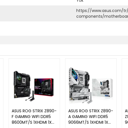
Yok
https://www.asus.com/t
components/motherboar
ASUS ROG STRIX Z890-
ASUS ROG STRIX Z890-
A
F GAMING WIFI DDR5
A GAMING WIFI DDR5
Z
P
8600MT/S 1XHDMI 1XDP
9066MT/S 1XHDMI 1XDP
9