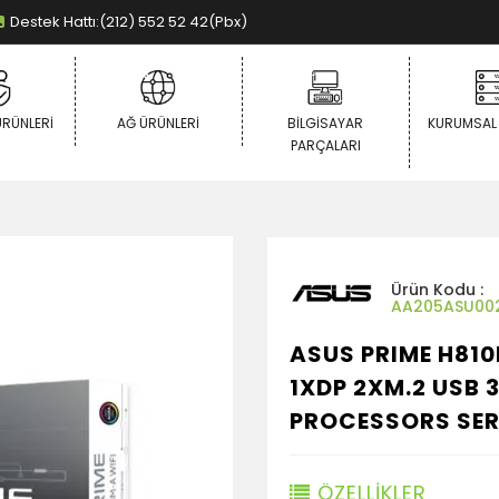
Destek Hattı:(212) 552 52 42(Pbx)
ÜRÜNLERI
AĞ ÜRÜNLERI
BILGISAYAR
KURUMSAL
PARÇALARI
Ürün Kodu :
AA205ASU00
ASUS PRIME H81
1XDP 2XM.2 USB 3
PROCESSORS SERI
ÖZELLİKLER