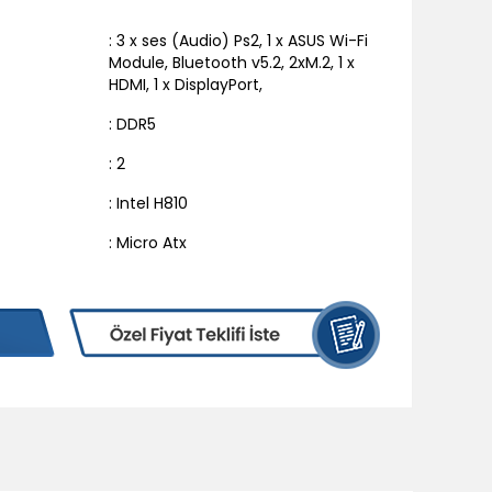
: 3 x ses (Audio) Ps2
,
1 x ASUS Wi-Fi
Module
,
Bluetooth v5.2
,
2xM.2
,
1 x
HDMI
,
1 x DisplayPort
,
: DDR5
: 2
: Intel H810
: Micro Atx