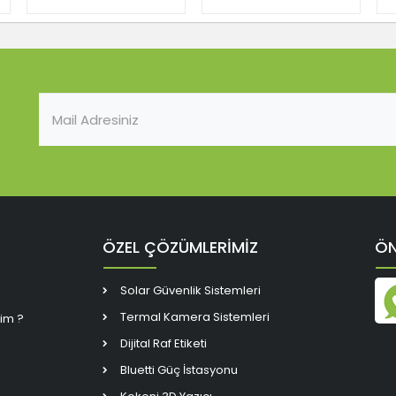
2XUSB TYPE-C 5XM.2
2XUSB TYPE-C 5XM.2
2
ATX 1851P(INTEL ULTRA
ATX 1851P(INTEL ULTRA
A
PROCESSORS SERIES2)
PROCESSORS SERIES2)
P
ÖZEL ÇÖZÜMLERİMİZ
ÖN
Solar Güvenlik Sistemleri
Termal Kamera Sistemleri
rim ?
Dijital Raf Etiketi
Bluetti Güç İstasyonu