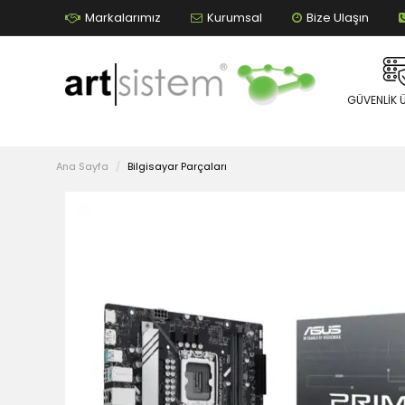
Markalarımız
Kurumsal
Bize Ulaşın
GÜVENLIK 
Ana Sayfa
Bilgisayar Parçaları