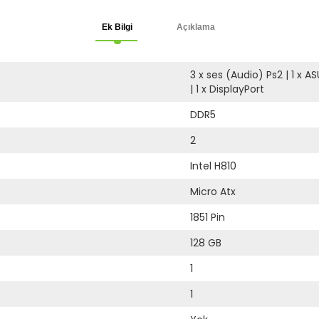
Ek Bilgi
Açıklama
3 x ses (Audio) Ps2
|
1 x A
|
1 x DisplayPort
DDR5
2
Intel H810
Micro Atx
1851 Pin
128 GB
1
1