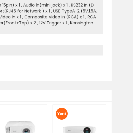
15pin) x 1 , Audio in(mini jack) x 1 , RS232 In (D-
ort(RJ45 for Network ) x 1 , USB TypeA-2 (5V,1.5A,
ideo in x 1 , Composite Video in (RCA) x 1 , RCA
ver(Front+Top) x 2 , 12V Trigger x 1 , Kensington
Yeni
Yeni