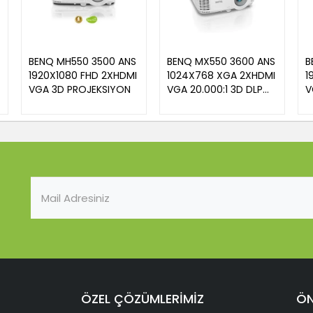
BENQ MH550 3500 ANS
BENQ MX550 3600 ANS
B
1920X1080 FHD 2XHDMI
1024X768 XGA 2XHDMI
1
VGA 3D PROJEKSIYON
VGA 20.000:1 3D DLP
V
PROJEKSIYON
O
ÖZEL ÇÖZÜMLERİMİZ
ÖN