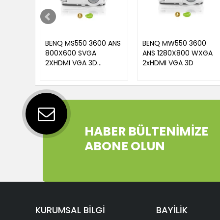
BENQ MS550 3600 ANS
BENQ MW550 3600
800X600 SVGA
ANS 1280X800 WXGA
2XHDMI VGA 3D
2xHDMI VGA 3D
20.000:1 PROJEKSIYON
HABER BÜLTENİMİZE
ABONE OLUN
KURUMSAL BİLGİ
BAYİLİK