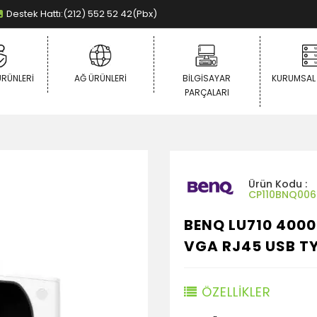
Destek Hattı:(212) 552 52 42(Pbx)
ÜRÜNLERI
AĞ ÜRÜNLERI
BILGISAYAR
KURUMSAL
PARÇALARI
Ürün Kodu :
CP110BNQ006
BENQ LU710 400
VGA RJ45 USB TY
ÖZELLİKLER