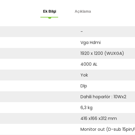
Ek Bilgi
Açıklama
-
Vga Hdmi
1920 x 1200 (WUXGA)
4000 AL
Yok
Dlp
Dahili hoparlör : 10Wx2
6,3 kg
416 x166 x312 mm
Monitor out (D-sub 15pin,F