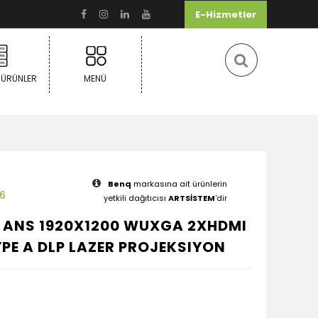
E-Hizmetler
 ÜRÜNLER
MENÜ
Benq
markasına ait ürünlerin
6
yetkili dağıtıcısı
ARTSİSTEM
'dir
0 ANS 1920X1200 WUXGA 2XHDMI
PE A DLP LAZER PROJEKSIYON