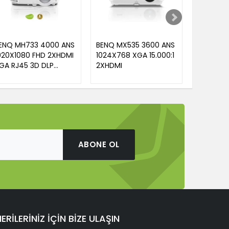
ENQ MH733 4000 ANS
BENQ MX535 3600 ANS
BENQ LH
920X1080 FHD 2XHDMI
1024X768 XGA 15.000:1
1920X10
GA RJ45 3D DLP
2XHDMI
2XHDMI L
PS.WIFI PROJEKSIYON
ABONE OL
ERİLERİNİZ İÇİN BİZE ULAŞIN