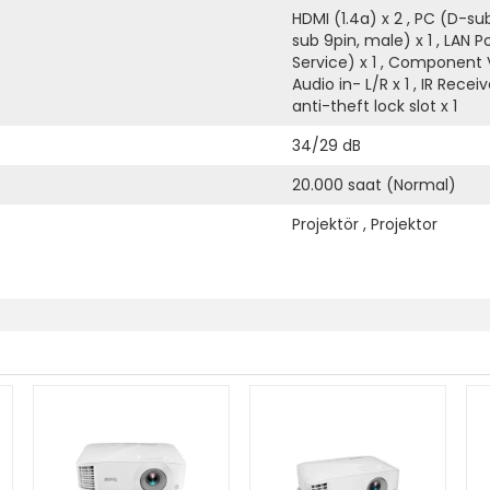
HDMI (1.4a) x 2 , PC (D-sub 
sub 9pin, male) x 1 , LAN P
Service) x 1 , Component V
Audio in- L/R x 1 , IR Recei
anti-theft lock slot x 1
34/29 dB
20.000 saat (Normal)
Projektör , Projektor