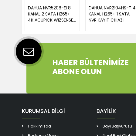
DAHUA NVR5208-EI 8
DAHUA NVR2104HS-T 4
KANAL 2 SATA H265+
KANAL H265+ 1 SATA
4K ACUPICK WIZSENSE
NVR KAYIT CİHAZI
NVR KAYIT CİHAZI
HABER BÜLTENİMİZE
ABONE OLUN
KURUMSAL BİLGİ
BAYİLİK
Hakkımızda
Bayi Başvurusu
Başkanın Mesajı
Nasıl Bayi Olabili