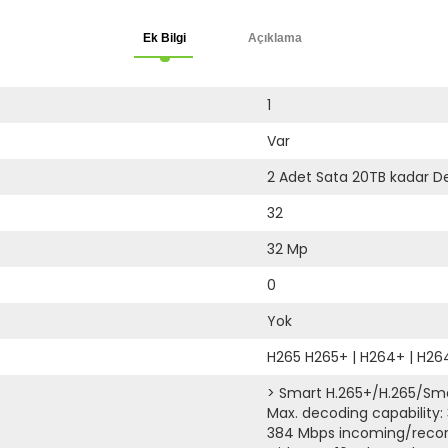
Ek Bilgi
Açıklama
1
Var
2 Adet Sata 20TB kadar De
32
32 Mp
0
Yok
H265 H265+
|
H264+
|
H26
> Smart H.265+/H.265/Sm
Max. decoding capability:
384 Mbps incoming/recor