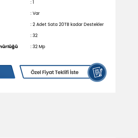
: 1
: Var
: 2 Adet Sata 20TB kadar Destekler
: 32
nürlüğü
: 32 Mp