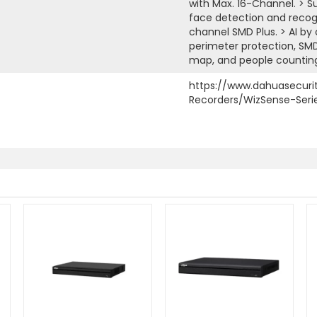
with Max. 16-Channel. > S
face detection and recog
channel SMD Plus. > AI by
perimeter protection, SMD
map, and people counting.
https://www.dahuasecuri
Recorders/WizSense-Seri