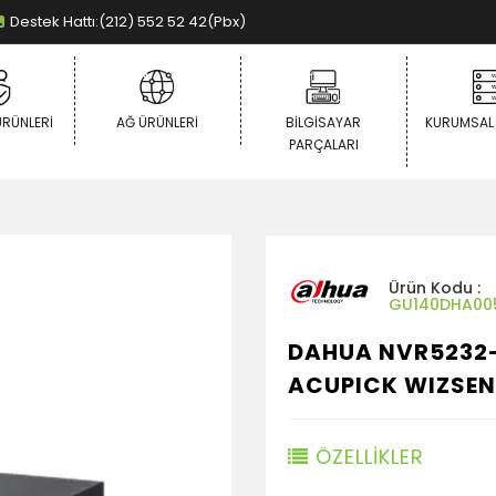
Destek Hattı:(212) 552 52 42(Pbx)
ÜRÜNLERI
AĞ ÜRÜNLERI
BILGISAYAR
KURUMSAL
PARÇALARI
Ürün Kodu :
GU140DHA00
DAHUA NVR5232-
ACUPICK WIZSEN
ÖZELLİKLER