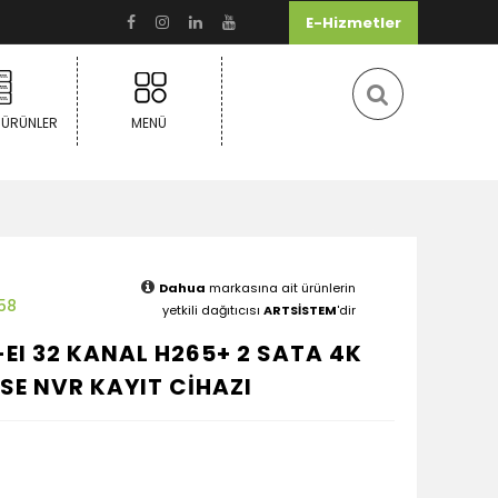
E-Hizmetler
 ÜRÜNLER
MENÜ
Dahua
markasına ait ürünlerin
58
yetkili dağıtıcısı
ARTSİSTEM
'dir
EI 32 KANAL H265+ 2 SATA 4K
SE NVR KAYIT CİHAZI