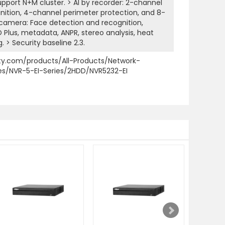
upport N+M cluster. > AI by recorder: 2-channel
nition, 4-channel perimeter protection, and 8-
 camera: Face detection and recognition,
 Plus, metadata, ANPR, stereo analysis, heat
 > Security baseline 2.3.
ty.com/products/All-Products/Network-
es/NVR-5-EI-Series/2HDD/NVR5232-EI