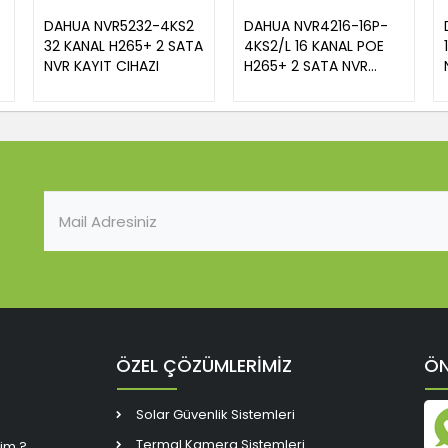
DAHUA NVR5232-4KS2
DAHUA NVR4216-16P-
32 KANAL H265+ 2 SATA
4KS2/L 16 KANAL POE
NVR KAYIT CIHAZI
H265+ 2 SATA NVR
KAYIT CIHAZI
ÖZEL ÇÖZÜMLERİMİZ
ÖN
Solar Güvenlik Sistemleri
Termal Kamera Sistemleri
rim ?