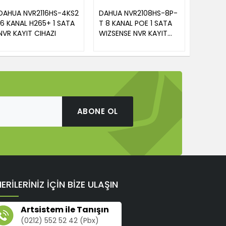
DAHUA NVR2116HS-4KS2
DAHUA NVR2108HS-8P-
DAHUA 
16 KANAL H265+ 1 SATA
T 8 KANAL POE 1 SATA
KANAL 
NVR KAYIT CIHAZI
WIZSENSE NVR KAYIT
NVR KAY
CİHAZI
ABONE OL
ERİLERİNİZ İÇİN BİZE ULAŞIN
Artsistem ile Tanışın
(0212) 552 52 42 (Pbx)