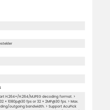
stekler
4
art H.264+/H.264/MJPEG decoding format. >
 32 × 1080p@30 fps or 32 × 2MP@30 fps. > Max.
ding/outgoing bandwidth. > Support AcuPick