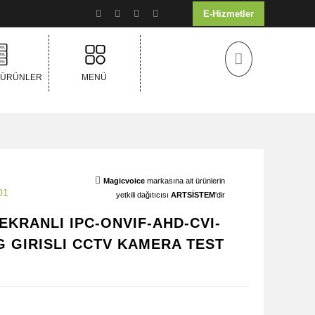
E-Hizmetler
 ÜRÜNLER
MENÜ
Magicvoice
markasına ait ürünlerin
01
yetkili dağıtıcısı
ARTSİSTEM
'dir
 EKRANLI IPC-ONVIF-AHD-CVI-
G GIRISLI CCTV KAMERA TEST