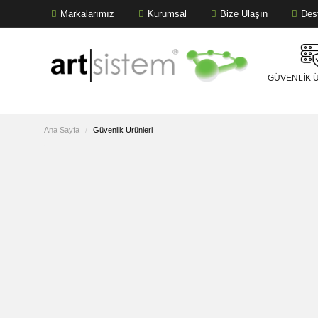
Markalarımız
Kurumsal
Bize Ulaşın
GÜVENLIK 
Ana Sayfa
Güvenlik Ürünleri