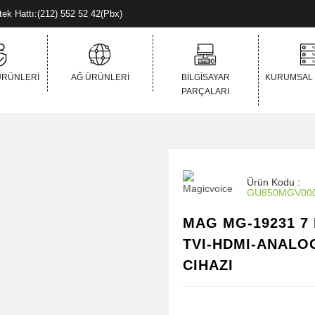
Destek Hattı:(212) 552 52 42(Pbx)
ÜRÜNLERI
AĞ ÜRÜNLERI
BILGISAYAR
KURUMSAL
PARÇALARI
Ürün Kodu :
GU850MGV00
MAG MG-19231 7
TVI-HDMI-ANALO
CIHAZI