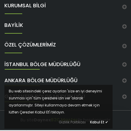
KURUMSAL BİLGİ
BAYİLİK
ÖZEL ÇÖZÜMLERİMİZ
İSTANBUL BÖLGE MÜDÜRLÜĞÜ
ANKARA BÖLGE MÜDÜRLÜĞÜ
Bu web sitesindeki çerez ayarları 'size en iyi deneyimi
GAZIANTEP BÖLGE MÜDÜRLÜĞÜ
sunması için' tüm çerezlere izin ver 'olarak
ayarlanmıştır. Siteyi kullanmaya devam etmek için
lütfen Çerezleri Kabul Et'i tıklayın.
B2C Master
Bu site
Daynex
ile hazırlanmıştır
Gizlilik Politikası
Kabul Et
✔