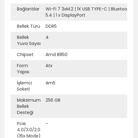
Bağlantılar
Wi-Fi 7 3xM.2
|
1X USB TYPE-C
|
Bluetooth®
5.4
|
1 x DisplayPort
Bellek Türü
DDR5
Ek Bilgi
Açıklama
Bellek
4
Yuva Sayısı
Chipset
Amd B850
Form
Atx
Yapısı
İşlemci
Am5
Soketi
Maksimum
256 GB
Bellek
Desteği
Pcie
-
4.0/3.0/2.0
(16x Mode)