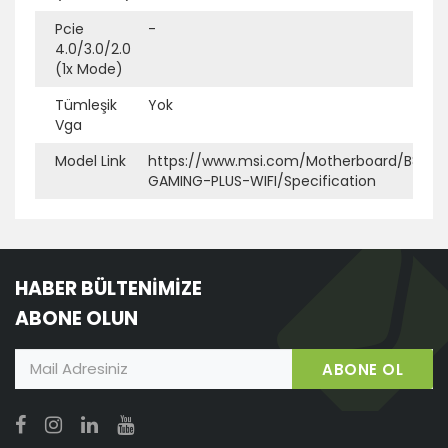
Pcie
-
4.0/3.0/2.0
(1x Mode)
Tümleşik
Yok
Vga
Model Link
https://www.msi.com/Motherboard/B850-
GAMING-PLUS-WIFI/Specification
HABER BÜLTENİMİZE
ABONE OLUN
ABONE OL