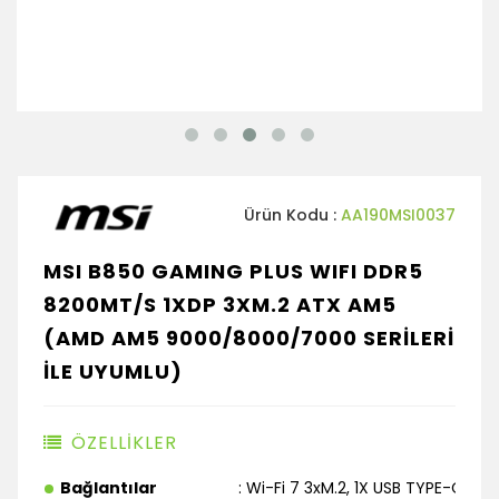
Ürün Kodu :
AA190MSI0037
MSI B850 GAMING PLUS WIFI DDR5
8200MT/S 1XDP 3XM.2 ATX AM5
(AMD AM5 9000/8000/7000 SERİLERİ
İLE UYUMLU)
ÖZELLİKLER
Bağlantılar
: Wi-Fi 7 3xM.2
,
1X USB TYPE-C
,
Blu