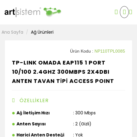
Güvenlik Ürünleri
Tüketim Malzemeleri
Barkod Ürünleri
Kurumsal Ürünler
Kesintisiz Güç Kaynağı
Ana Sayfa
Ağ Ürünleri
Tüketici Elektroniği
Kablo ve Dönüştürücüler
Projeksiyon
Ürün Kodu :
NP110TPL0085
Yazılım
TP-LINK OMADA EAP115 1 PORT
10/100 2.4GHZ 300MBPS 2X4DBI
ANTEN TAVAN TİPİ ACCESS POINT
ÖZELLİKLER
Ağ İletişim Hızı
: 300 Mbps
Anten Sayısı
: 2 (Gizli)