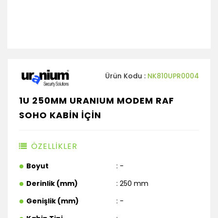
Ürün Kodu :
NK810UPR0004
1U 250MM URANIUM MODEM RAF
SOHO KABİN İÇİN
ÖZELLİKLER
Boyut
: -
Derinlik (mm)
: 250 mm
Genişlik (mm)
: -