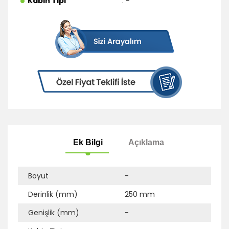
Kabin Tipi
: -
Boyut
-
Derinlik (mm)
250 mm
Ek Bilgi
Açıklama
Genişlik (mm)
-