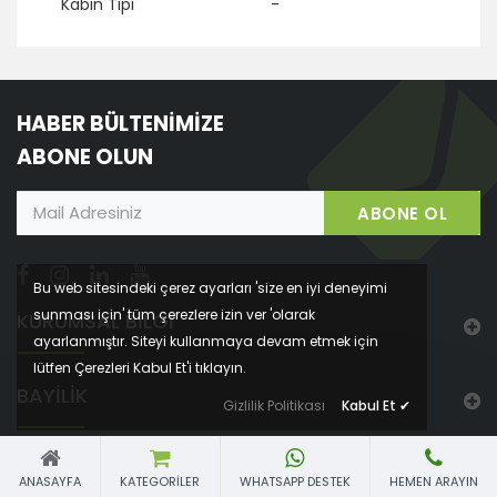
Kabin Tipi
-
HABER BÜLTENİMİZE
ABONE OLUN
ABONE OL
Bu web sitesindeki çerez ayarları 'size en iyi deneyimi
sunması için' tüm çerezlere izin ver 'olarak
KURUMSAL BİLGİ
ayarlanmıştır. Siteyi kullanmaya devam etmek için
lütfen Çerezleri Kabul Et'i tıklayın.
BAYİLİK
Gizlilik Politikası
Kabul Et
✔
ÖZEL ÇÖZÜMLERİMİZ
ANASAYFA
KATEGORILER
WHATSAPP DESTEK
HEMEN ARAYIN