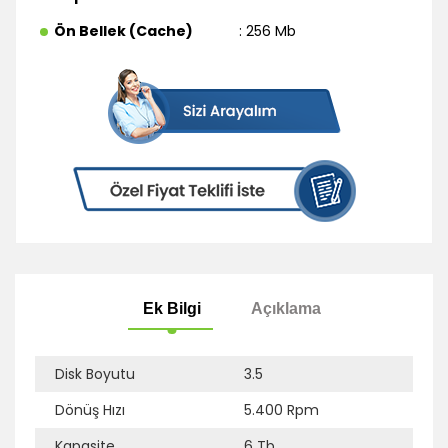
Ön Bellek (Cache)
: 256 Mb
Disk Boyutu
3.5
Dönüş Hızı
5.400 Rpm
Ek Bilgi
Açıklama
Kapasite
6 Tb