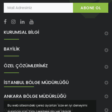
ABONE OL
KURUMSAL BİLGİ
BAYİLİK
ÖZEL ÇÖZÜMLERİMİZ
İSTANBUL BÖLGE MÜDÜRLÜĞÜ
ANKARA BÖLGE MÜDÜRLÜĞÜ
Bu web sitesindeki çerez ayarları 'size en iyi deneyimi
GAZIANTEP BÖLGE MÜDÜRLÜĞÜ
sunması için' tüm çerezlere izin ver 'olarak