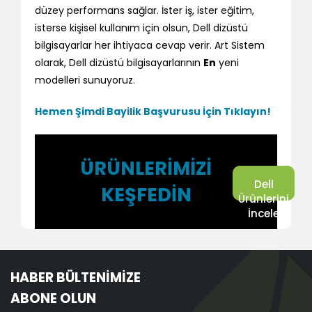
düzey performans sağlar. İster iş, ister eğitim,
isterse kişisel kullanım için olsun, Dell dizüstü
bilgisayarlar her ihtiyaca cevap verir. Art Sistem
olarak, Dell dizüstü bilgisayarlarının
En
yeni
modelleri sunuyoruz.
Hemen Şimdi
Bayilik Başvurusu İçin Tıklayın!
ÜRÜNLERİMİZİ
Dell
KEŞFEDİN
Ürünlerini
İncele
HABER BÜLTENİMİZE
ABONE OLUN