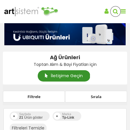
Ağ Ürünleri
Toptan Alım & Bayi Fiyatları için
İletişime Geçin
Filtrele
Sırala
Sayfada
Marka
21
Ürün göster
Tp-Link
Filtreleri Temizle