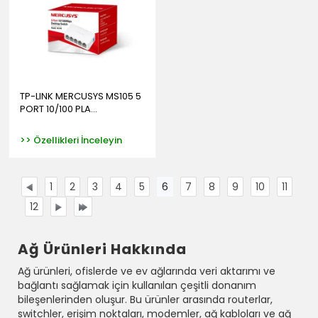
TP-LINK MERCUSYS MS105 5
PORT 10/100 PLA...
>> Özellikleri İnceleyin
1
2
3
4
5
6
7
8
9
10
11
12
Ağ Ürünleri Hakkında
Ağ ürünleri, ofislerde ve ev ağlarında veri aktarımı ve
bağlantı sağlamak için kullanılan çeşitli donanım
bileşenlerinden oluşur. Bu ürünler arasında routerlar,
switchler, erişim noktaları, modemler, ağ kabloları ve ağ