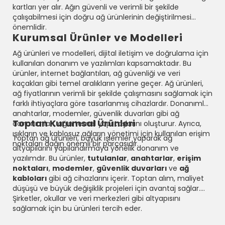
kartları yer alır. Ağın güvenli ve verimli bir şekilde
çalışabilmesi için doğru ağ ürünlerinin değiştirilmesi
önemlidir.
Kurumsal Ürünler ve Modelleri
Ağ ürünleri ve modelleri, dijital iletişim ve doğrulama için
kullanılan donanım ve yazılımları kapsamaktadır. Bu
ürünler, internet bağlantıları, ağ güvenliği ve veri
kaçakları gibi temel aralıkların yerine geçer. Ağ ürünleri,
ağ fiyatlarının verimli bir şekilde çalışmasını sağlamak için
farklı ihtiyaçlara göre tasarlanmış cihazlardır. Donanımlar,
anahtarlar, modemler, güvenlik duvarları gibi ağ
Toptan Kurumsal Ürünleri
donanımları, ağın temel yapı taşlarını oluşturur. Ayrıca,
ışıkların ve kablosuz ağların yönetimi için kullanılan erişim
Toptan ağ ürünleri, büyük işlemler yaparak ağ
noktaları dağın önemli bir parçasıdır.
altyapılarını yapılandırmaya yönelik donanım ve
yazılımdır. Bu ürünler,
tutulanlar
,
anahtarlar
,
erişim
noktaları
,
modemler
,
güvenlik duvarları
ve
ağ
kabloları
gibi ağ cihazlarını içerir. Toptan alım, maliyet
düşüşü ve büyük değişiklik projeleri için avantaj sağlar.
Şirketler, okullar ve veri merkezleri gibi altyapısını
sağlamak için bu ürünleri tercih eder.