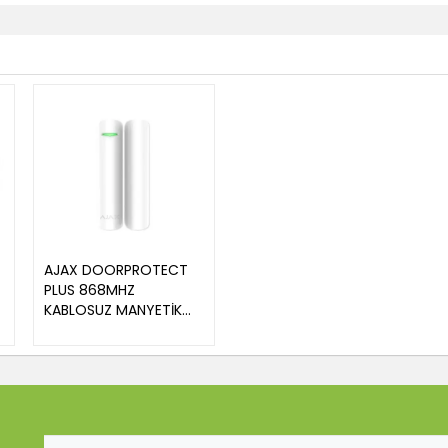
AJAX DOORPROTECT
PLUS 868MHZ
KABLOSUZ MANYETİK
K
KAPI DEDEKTÖRÜ BEYAZ
RENK (ŞOK VE EĞİM
ALGILAMA)