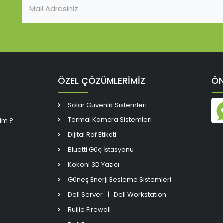
ÖZEL ÇÖZÜMLERİMİZ
ÖN
Solar Güvenlik Sistemleri
Termal Kamera Sistemleri
rim ?
Dijital Raf Etiketi
Bluetti Güç İstasyonu
Kokoni 3D Yazıcı
Güneş Enerji Besleme Sistemleri
Dell Server
|
Dell Workstation
Ruijie Firewall