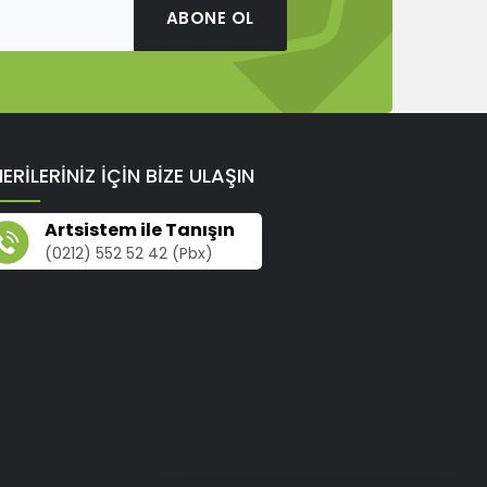
ABONE OL
ERİLERİNİZ İÇİN BİZE ULAŞIN
Artsistem ile Tanışın
(0212) 552 52 42 (Pbx)