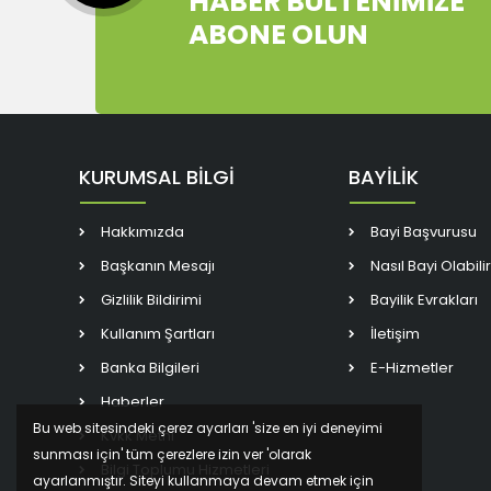
HABER BÜLTENİMİZE
ABONE OLUN
KURUMSAL BİLGİ
BAYİLİK
Hakkımızda
Bayi Başvurusu
Başkanın Mesajı
Nasıl Bayi Olabili
Gizlilik Bildirimi
Bayilik Evrakları
Kullanım Şartları
İletişim
Banka Bilgileri
E-Hizmetler
Haberler
Bu web sitesindeki çerez ayarları 'size en iyi deneyimi
Kvkk Metni
sunması için' tüm çerezlere izin ver 'olarak
Bilgi Toplumu Hizmetleri
ayarlanmıştır. Siteyi kullanmaya devam etmek için