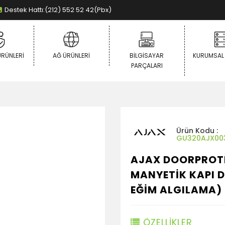
Destek Hattı:(212) 552 52 42(Pbx)
ÜRÜNLERI
AĞ ÜRÜNLERI
BILGISAYAR
KURUMSAL
PARÇALARI
Ürün Kodu :
GU320AJX00
AJAX DOORPROT
MANYETİK KAPI D
EĞİM ALGILAMA)
ÖZELLİKLER