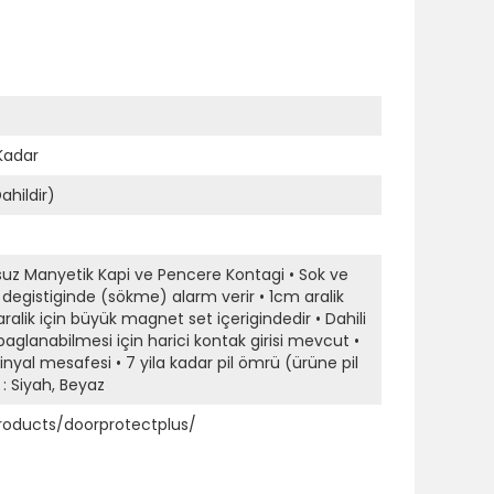
Kadar
ahildir)
uz Manyetik Kapi ve Pencere Kontagi • Sok ve
i degistiginde (sökme) alarm verir • 1cm aralik
alik için büyük magnet set içerigindedir • Dahili
baglanabilmesi için harici kontak girisi mevcut •
inyal mesafesi • 7 yila kadar pil ömrü (ürüne pil
 : Siyah, Beyaz
products/doorprotectplus/