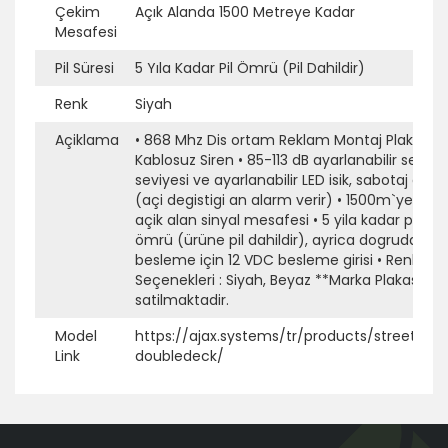
Çekim
Açık Alanda 1500 Metreye Kadar
Ek Bilgi
Açıklama
Mesafesi
Pil Süresi
5 Yıla Kadar Pil Ömrü (Pil Dahildir)
Renk
Siyah
Açiklama
• 868 Mhz Dis ortam Reklam Montaj Plakali
Kablosuz Siren • 85-113 dB ayarlanabilir ses
seviyesi ve ayarlanabilir LED isik, sabotaj alar
(açi degistigi an alarm verir) • 1500m`ye kad
açik alan sinyal mesafesi • 5 yila kadar pil
ömrü (ürüne pil dahildir), ayrica dogrudan
besleme için 12 VDC besleme girisi • Renk
Seçenekleri : Siyah, Beyaz **Marka Plakasi ayr
satilmaktadir.
Model
https://ajax.systems/tr/products/streetsire
Link
doubledeck/