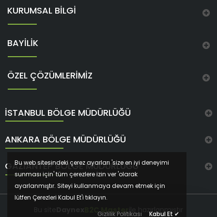
KURUMSAL BİLGİ
BAYİLİK
ÖZEL ÇÖZÜMLERİMİZ
İSTANBUL BÖLGE MÜDÜRLÜĞÜ
ANKARA BÖLGE MÜDÜRLÜĞÜ
Bu web sitesindeki çerez ayarları 'size en iyi deneyimi
GAZIANTEP BÖLGE MÜDÜRLÜĞÜ
sunması için' tüm çerezlere izin ver 'olarak
ayarlanmıştır. Siteyi kullanmaya devam etmek için
lütfen Çerezleri Kabul Et'i tıklayın.
B2C Master
Bu site
Daynex
ile hazırlanmıştır
Gizlilik Politikası
Kabul Et
✔