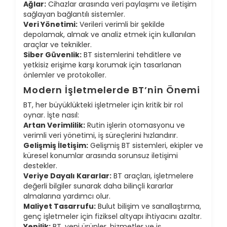
Ağlar:
Cihazlar arasında veri paylaşımı ve iletişim
sağlayan bağlantılı sistemler.
Veri Yönetimi:
Verileri verimli bir şekilde
depolamak, almak ve analiz etmek için kullanılan
araçlar ve teknikler.
Siber Güvenlik:
BT sistemlerini tehditlere ve
yetkisiz erişime karşı korumak için tasarlanan
önlemler ve protokoller.
Modern İşletmelerde BT’nin Önemi
BT, her büyüklükteki işletmeler için kritik bir rol
oynar. İşte nasıl:
Artan Verimlilik:
Rutin işlerin otomasyonu ve
verimli veri yönetimi, iş süreçlerini hızlandırır.
Gelişmiş İletişim:
Gelişmiş BT sistemleri, ekipler ve
küresel konumlar arasında sorunsuz iletişimi
destekler.
Veriye Dayalı Kararlar:
BT araçları, işletmelere
değerli bilgiler sunarak daha bilinçli kararlar
almalarına yardımcı olur.
Maliyet Tasarrufu:
Bulut bilişim ve sanallaştırma,
genç işletmeler için fiziksel altyapı ihtiyacını azaltır.
Yenilik:
BT, yeni ürünler, hizmetler ve iş