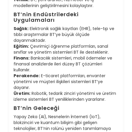
modellerinin geliştirilmesini kolaylaştırır.
BT’nin Endüstrilerdeki
Uygulamaları
Sağlık:
Elektronik sağlık kayıtları (EHR), tele-tıp ve
tıbbi araştırmalar BT’ye büyük ölçüde
dayanmaktadır.
Eğitim:
Çevrimiçi öğrenme platformları, sanal
sınıflar ve yönetim sistemleri BT ile desteklenir.
Finans:
Bankacılık sistemleri, mobil ödemeler ve
finansal analizlerde ileri düzey BT çözümleri
kullanılır.
Perakende:
E-ticaret platformları, envanter
yönetimi ve müşteri ilişkileri sistemleri BT’ye
dayanır.
Üretim:
Robotik, tedarik zinciri yönetimi ve üretim
izleme sistemleri BT yeniliklerinden yararlanır.
BT’nin Geleceği
Yapay Zeka (AI), Nesnelerin İnterneti (IoT),
blokzinciri ve kuantum bilişim gibi gelişen
teknolojiler, BT’nin rolünü yeniden tanımlamaya