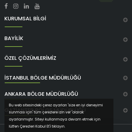
KURUMSAL BİLGİ
BAYİLİK
ÖZEL ÇÖZÜMLERİMİZ
İSTANBUL BÖLGE MÜDÜRLÜĞÜ
ANKARA BÖLGE MÜDÜRLÜĞÜ
Bu web sitesindeki çerez ayarları 'size en iyi deneyimi
GAZIANTEP BÖLGE MÜDÜRLÜĞÜ
sunması için' tüm çerezlere izin ver 'olarak
ayarlanmıştır. Siteyi kullanmaya devam etmek için
lütfen Çerezleri Kabul Et'i tıklayın.