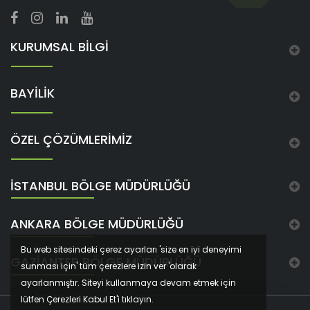
KURUMSAL BİLGİ
BAYİLİK
ÖZEL ÇÖZÜMLERİMİZ
İSTANBUL BÖLGE MÜDÜRLÜĞÜ
ANKARA BÖLGE MÜDÜRLÜĞÜ
Bu web sitesindeki çerez ayarları 'size en iyi deneyimi
GAZIANTEP BÖLGE MÜDÜRLÜĞÜ
sunması için' tüm çerezlere izin ver 'olarak
ayarlanmıştır. Siteyi kullanmaya devam etmek için
lütfen Çerezleri Kabul Et'i tıklayın.