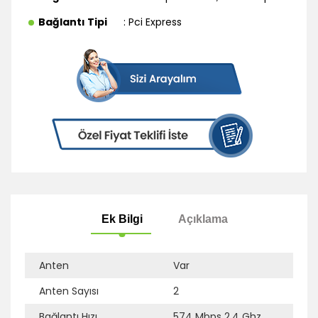
Bağlantı Tipi
: Pci Express
Anten
Var
Anten Sayısı
2
Ek Bilgi
Açıklama
Bağlantı Hızı
574 Mbps 2.4 Ghz,