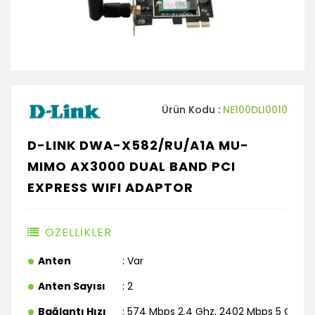
Ürün Kodu :
NE100DLI0010
D-LINK DWA-X582/RU/A1A MU-
MIMO AX3000 DUAL BAND PCI
EXPRESS WIFI ADAPTOR
ÖZELLİKLER
Anten
: Var
Anten Sayısı
: 2
Bağlantı Hızı
: 574 Mbps 2.4 Ghz, 2402 Mbps 5 Ghz