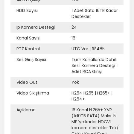
HDD Sayısı
1 Adet Sata 16TB Kadar
Destekler
Ek Bilgi
Açıklama
Ip Kamera Desteği
24
Kanal Sayısı
16
PTZ Kontrol
UTC Var
|
RS485
Ses Giriş Sayısı
Tüm Kanallarda Dahili
Sesli Kamera Desteği 1
Adet RCA Girişi
Video Out
Yok
Video Sıkıştırma
H264 H265
|
H265+
|
H264+
Açiklama
16 Kanal H.265+ XVR
(1x10TB SATA) Maks. 5
MP`ye kadar HDCVI
kamera destekler Tek/
Çoklu Kanal Canli