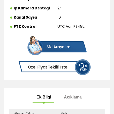
Ip Kamera Desteği
: 24
Kanal Sayısı
: 16
PTZ Kontrol
: UTC Var
,
RS485
,
Alarm Çıkışı
Yok