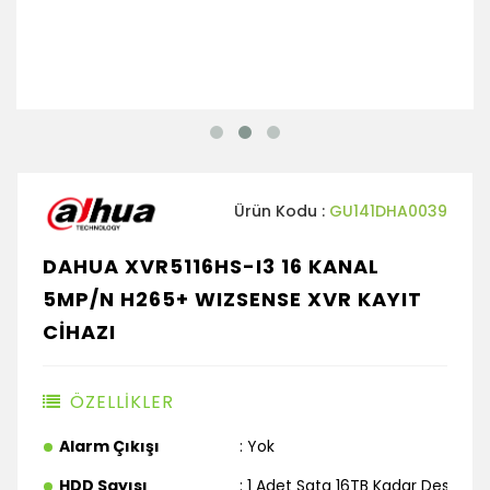
Ürün Kodu :
GU141DHA0039
DAHUA XVR5116HS-I3 16 KANAL
5MP/N H265+ WIZSENSE XVR KAYIT
CİHAZI
ÖZELLİKLER
Alarm Çıkışı
: Yok
HDD Sayısı
: 1 Adet Sata 16TB Kadar Destekle