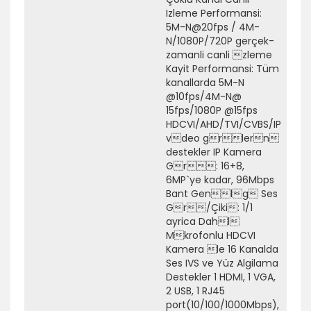
Izleme Performansi:
5M-N@20fps / 4M-
N/1080P/720P gerçek-
zamanli canli zleme
Kayit Performansi: Tüm
kanallarda 5M-N
@10fps/4M-N@
15fps/1080P @15fps
HDCVI/AHD/TVI/CVBS/IP
vdeo grlern
destekler IP Kamera
Gr: 16+8,
6MP`ye kadar, 96Mbps
Bant Genlg Ses
Gr/Çiki: 1/1
ayrica Dahl
Mkrofonlu HDCVI
Kamera le 16 Kanalda
Ses IVS ve Yüz Algilama
Destekler 1 HDMI, 1 VGA,
2 USB, 1 RJ45
port(10/100/1000Mbps),