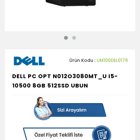
Ürün Kodu :
UM100DEL0179
DELL PC OPT N012O3080MT_U I5-
10500 8GB 512SSD UBUN