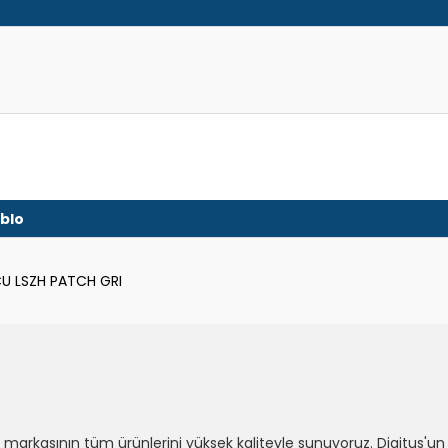
blo
U LSZH PATCH GRI
s markasının tüm ürünlerini yüksek kaliteyle sunuyoruz. Digitus'un