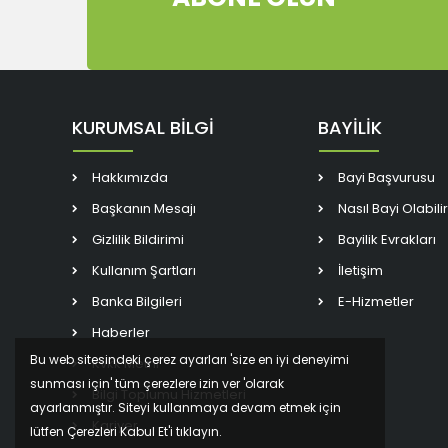
KURUMSAL BİLGİ
BAYİLİK
Hakkımızda
Bayi Başvurusu
Başkanın Mesajı
Nasıl Bayi Olabili
Gizlilik Bildirimi
Bayilik Evrakları
Kullanım Şartları
İletişim
Banka Bilgileri
E-Hizmetler
Haberler
Bu web sitesindeki çerez ayarları 'size en iyi deneyimi
Kvkk Metni
sunması için' tüm çerezlere izin ver 'olarak
Bilgi Toplumu Hizmetleri
ayarlanmıştır. Siteyi kullanmaya devam etmek için
Kariyer
lütfen Çerezleri Kabul Et'i tıklayın.