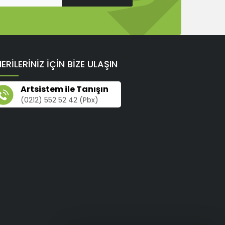
ERİLERİNİZ İÇİN BİZE ULAŞIN
Artsistem ile Tanışın
(0212) 552 52 42 (Pbx)