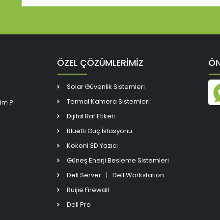
ÖZEL ÇÖZÜMLERİMİZ
ÖN
Solar Güvenlik Sistemleri
Termal Kamera Sistemleri
rim ?
Dijital Raf Etiketi
Bluetti Güç İstasyonu
Kokoni 3D Yazıcı
Güneş Enerji Besleme Sistemleri
Dell Server
|
Dell Workstation
Ruijie Firewall
Dell Pro