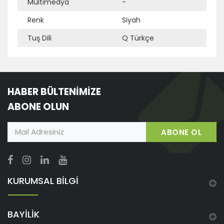
Ek Bilgi
Açıklama
Multimedya
-
Renk
Siyah
Tuş Dili
Q Türkçe
HABER BÜLTENİMİZE
ABONE OLUN
ABONE OL
KURUMSAL BİLGİ
BAYİLİK