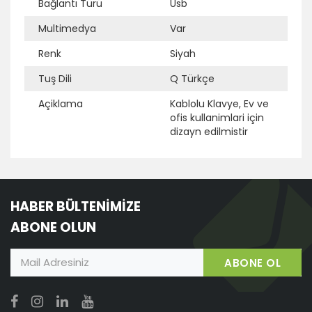
Bağlantı Türü
Usb
Multimedya
Var
Ek Bilgi
Açıklama
Renk
Siyah
Tuş Dili
Q Türkçe
Açiklama
Kablolu Klavye, Ev ve
ofis kullanimlari için
dizayn edilmistir
HABER BÜLTENİMİZE
ABONE OLUN
ABONE OL