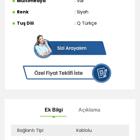
Multimedya
: Var
Renk
: Siyah
Tuş Dili
: Q Türkçe
Bağlantı Tipi
Kablolu