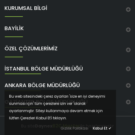
KURUMSAL BİLGİ
BAYİLİK
ÖZEL ÇÖZÜMLERİMİZ
İSTANBUL BÖLGE MÜDÜRLÜĞÜ
ANKARA BÖLGE MÜDÜRLÜĞÜ
Bu web sitesindeki çerez ayarları 'size en iyi deneyimi
GAZIANTEP BÖLGE MÜDÜRLÜĞÜ
sunması için' tüm çerezlere izin ver 'olarak
ayarlanmıştır. Siteyi kullanmaya devam etmek için
lütfen Çerezleri Kabul Et'i tıklayın.
B2C Master
Bu site
Daynex
ile hazırlanmıştır
Gizlilik Politikası
Kabul Et
✔