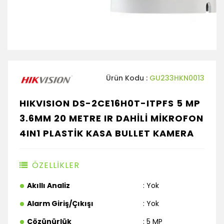
Ürün Kodu :
GU233HKN0013
HIKVISION DS-2CE16H0T-ITPFS 5 MP
3.6MM 20 METRE IR DAHİLİ MİKROFON
4IN1 PLASTİK KASA BULLET KAMERA
ÖZELLİKLER
Akıllı Analiz
: Yok
Alarm Giriş/Çıkışı
: Yok
Çözünürlük
: 5 MP