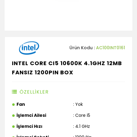
Ürün Kodu :
AC100INT0161
INTEL CORE CI5 10600K 4.1GHZ 12MB
FANSIZ 1200PIN BOX
ÖZELLİKLER
Fan
: Yok
İşlemci Ailesi
: Core i5
İşlemci Hızı
: 4.1 GHz