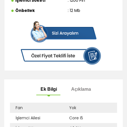
İşlemci Soketi
: 1200 Pin
Önbellek
: 12 Mb
Fan
Yok
İşlemci Ailesi
Core i5