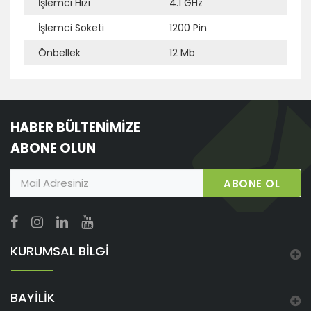
Ek Bilgi
Açıklama
İşlemci Hızı
4.1 GHz
İşlemci Soketi
1200 Pin
Önbellek
12 Mb
HABER BÜLTENİMİZE
ABONE OLUN
ABONE OL
KURUMSAL BİLGİ
BAYİLİK