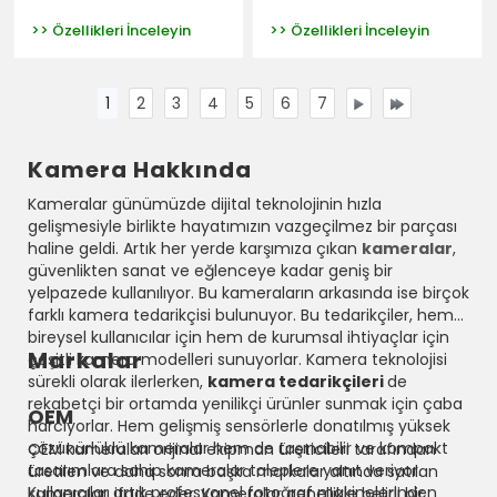
>> Özellikleri İnceleyin
>> Özellikleri İnceleyin
1
2
3
4
5
6
7
Kamera Hakkında
Kameralar günümüzde dijital teknolojinin hızla
gelişmesiyle birlikte hayatımızın vazgeçilmez bir parçası
haline geldi. Artık her yerde karşımıza çıkan
kameralar
,
güvenlikten sanat ve eğlenceye kadar geniş bir
yelpazede kullanılıyor. Bu kameraların arkasında ise birçok
farklı kamera tedarikçisi bulunuyor. Bu tedarikçiler, hem
bireysel kullanıcılar için hem de kurumsal ihtiyaçlar için
Markalar
çeşitli kamera modelleri sunuyorlar. Kamera teknolojisi
sürekli olarak ilerlerken,
kamera tedarikçileri
de
rekabetçi bir ortamda yenilikçi ürünler sunmak için çaba
OEM
harcıyorlar. Hem gelişmiş sensörlerle donatılmış yüksek
çözünürlüklü kameralar hem de taşınabilir ve kompakt
OEM kameraları orijinal ekipman üreticileri tarafından
tasarımlara sahip kameralar taleplere yanıt veriyor.
üretilen ve daha sonra başka markalar altında satılan
Kullanıcılar artık profesyonel fotoğraf makinelerinden
kameraları ifade eder. Kameralar genellikle belirli bir