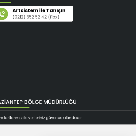
Artsistem ile Tanışın
(0212) 552 52 42 (Pbx)
ZIANTEP BÖLGE MÜDÜRLÜĞÜ
artlarımız ile verileriniz güvence altındadır.