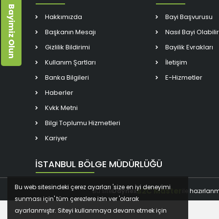
Bayimiz Olun
Hakkımızda
Bayi Başvurusu
Başkanın Mesajı
Nasıl Bayi Olabili
Gizlilik Bildirimi
Bayilik Evrakları
Kullanım Şartları
İletişim
Banka Bilgileri
E-Hizmetler
Haberler
Kvkk Metni
Bilgi Toplumu Hizmetleri
Kariyer
İSTANBUL BÖLGE MÜDÜRLÜĞÜ
Bu web sitesindeki çerez ayarları 'size en iyi deneyimi
B2C Master
Bu site
Daynex
ile hazırlanm
sunması için' tüm çerezlere izin ver 'olarak
ayarlanmıştır. Siteyi kullanmaya devam etmek için