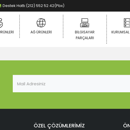
Destek Hattı:(212) 552 52 42(Pbx)
ÜRÜNLERI
AĞ ÜRÜNLERI
BILGISAYAR
KURUMSAL
PARÇALARI
ÖZEL ÇÖZÜMLERİMİZ
ÖN