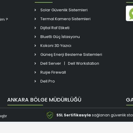
Solar Güvenlik Sistemleri
Termal Kamera Sistemleri
rim ?
Dijital Raf Etiketi
Bluetti Güç İstasyonu
Kokoni 3D Yazıcı
Güneş Enerji Besleme Sistemleri
Dell Server
|
Dell Workstation
Ruijie Firewall
Dell Pro
ANKARA BÖLGE MÜDÜRLÜĞÜ
GA
SSL Sertifikasıyla
sağlanan güvenlik stand
ıştır