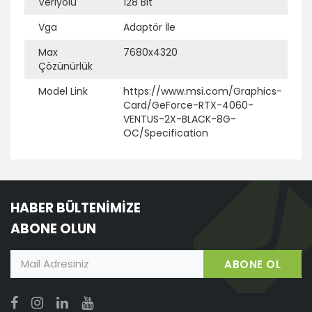
Veriyolu
128 Bit
Vga
Adaptör İle
Max
7680x4320
Çözünürlük
Model Link
https://www.msi.com/Graphics-
Card/GeForce-RTX-4060-
VENTUS-2X-BLACK-8G-
OC/Specification
HABER BÜLTENİMİZE
ABONE OLUN
ABONE OL