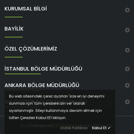
KURUMSAL BİLGİ
BAYİLİK
ÖZEL ÇÖZÜMLERİMİZ
İSTANBUL BÖLGE MÜDÜRLÜĞÜ
ANKARA BÖLGE MÜDÜRLÜĞÜ
Bu web sitesindeki çerez ayarları 'size en iyi deneyimi
GAZIANTEP BÖLGE MÜDÜRLÜĞÜ
sunması için' tüm çerezlere izin ver 'olarak
ayarlanmıştır. Siteyi kullanmaya devam etmek için
lütfen Çerezleri Kabul Et'i tıklayın.
B2C Master
Bu site
Daynex
ile hazırlanmıştır
Gizlilik Politikası
Kabul Et
✔