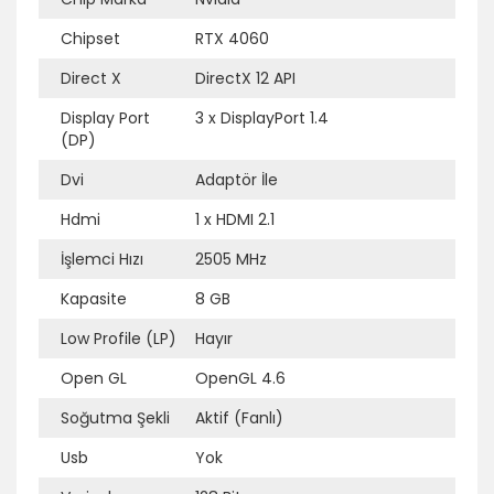
Chipset
RTX 4060
Direct X
DirectX 12 API
Ek Bilgi
Açıklama
Display Port
3 x DisplayPort 1.4
(DP)
Dvi
Adaptör İle
Hdmi
1 x HDMI 2.1
İşlemci Hızı
2505 MHz
Kapasite
8 GB
Low Profile (LP)
Hayır
Open GL
OpenGL 4.6
Soğutma Şekli
Aktif (Fanlı)
Usb
Yok