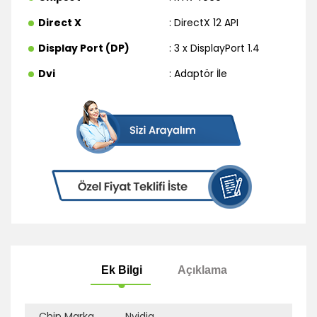
Direct X
: DirectX 12 API
Display Port (DP)
: 3 x DisplayPort 1.4
Dvi
: Adaptör İle
Chip Marka
Nvidia