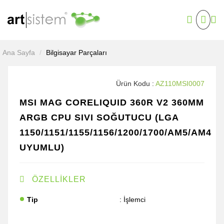
Güvenlik Ürünleri
Tüketim Malzemeleri
Barkod Ürünleri
Kurumsal Ürünler
Kesintisiz Güç Kaynağı
Ana Sayfa
Bilgisayar Parçaları
Tüketici Elektroniği
Kablo ve Dönüştürücüler
Projeksiyon
Ürün Kodu :
AZ110MSI0007
Yazılım
MSI MAG CORELIQUID 360R V2
360MM ARGB CPU SIVI SOĞUTUCU
(LGA
1150/1151/1155/1156/1200/1700/AM5/AM4
UYUMLU)
ÖZELLİKLER
Tip
: İşlemci