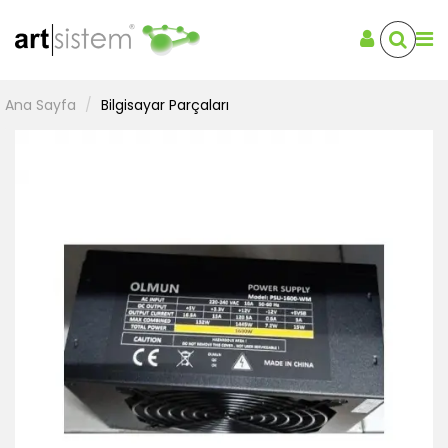
Ana Sayfa
Bilgisayar Parçaları