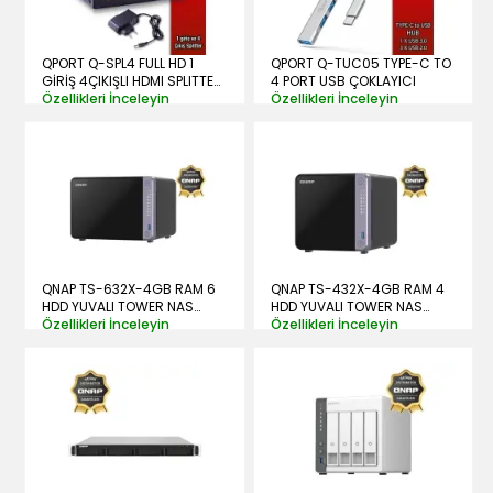
QPORT Q-SPL4 FULL HD 1
QPORT Q-TUC05 TYPE-C TO
GİRİŞ 4ÇIKIŞLI HDMI SPLITTER
4 PORT USB ÇOKLAYICI
(SİNYAL ÇOĞALTICI)
Özellikleri İnceleyin
Özellikleri İnceleyin
QNAP TS-632X-4GB RAM 6
QNAP TS-432X-4GB RAM 4
HDD YUVALI TOWER NAS
HDD YUVALI TOWER NAS
(RESMİ DİSTRİBÜTÖR
Özellikleri İnceleyin
(RESMİ DİSTRİBÜTÖR
Özellikleri İnceleyin
GARANTİLİ)
GARANTİLİ)