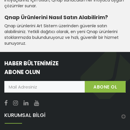
ihtiyaçlarınız için olsun, Qnap sunucuları her ihtiyaca uygun
çözümler sunar.
Qnap Ürünlerini Nasıl Satın Alabilirim?
Qnap ürünlerini Art Sistem üzerinden güvenle satın
alabilirsiniz. Yetkili dağıtıcı olarak, en yeni Qnap ürünlerini
stoklarımızda bulunduruyoruz ve hızlı, güvenilir bir hizmet
sunuyoruz.
HABER BÜLTENİMİZE
ABONE OLUN
ABONE OL
KURUMSAL BİLGİ