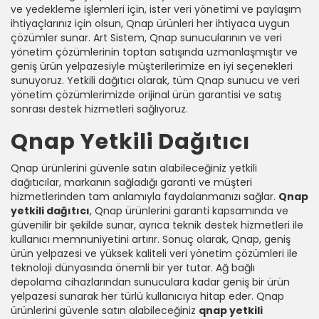
ve yedekleme işlemleri için, ister veri yönetimi ve paylaşım
ihtiyaçlarınız için olsun, Qnap ürünleri her ihtiyaca uygun
çözümler sunar. Art Sistem, Qnap sunucularının ve veri
yönetim çözümlerinin toptan satışında uzmanlaşmıştır ve
geniş ürün yelpazesiyle müşterilerimize en iyi seçenekleri
sunuyoruz. Yetkili dağıtıcı olarak, tüm Qnap sunucu ve veri
yönetim çözümlerimizde orijinal ürün garantisi ve satış
sonrası destek hizmetleri sağlıyoruz.
Qnap Yetkili Dağıtıcı
Qnap ürünlerini güvenle satın alabileceğiniz yetkili
dağıtıcılar, markanın sağladığı garanti ve müşteri
hizmetlerinden tam anlamıyla faydalanmanızı sağlar.
Qnap
yetkili dağıtıcı
, Qnap ürünlerini garanti kapsamında ve
güvenilir bir şekilde sunar, ayrıca teknik destek hizmetleri ile
kullanıcı memnuniyetini artırır. Sonuç olarak, Qnap, geniş
ürün yelpazesi ve yüksek kaliteli veri yönetim çözümleri ile
teknoloji dünyasında önemli bir yer tutar. Ağ bağlı
depolama cihazlarından sunuculara kadar geniş bir ürün
yelpazesi sunarak her türlü kullanıcıya hitap eder. Qnap
ürünlerini güvenle satın alabileceğiniz
qnap yetkili