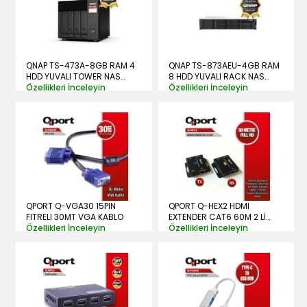
QNAP TS-473A-8GB RAM 4
QNAP TS-873AEU-4GB RAM
HDD YUVALI TOWER NAS
8 HDD YUVALI RACK NAS
(RESMİ DİSTRİBÜTÖR
Özellikleri İnceleyin
(RESMİ DİSTRİBÜTÖR
Özellikleri İnceleyin
GARANTİLİ)
GARANTİLİ)
QPORT Q-VGA30 15PIN
QPORT Q-HEX2 HDMI
FITRELI 30MT VGA KABLO
EXTENDER CAT6 60M 2 Lİ
Özellikleri İnceleyin
PAKET (ADAPTÖR DAHİL)
Özellikleri İnceleyin