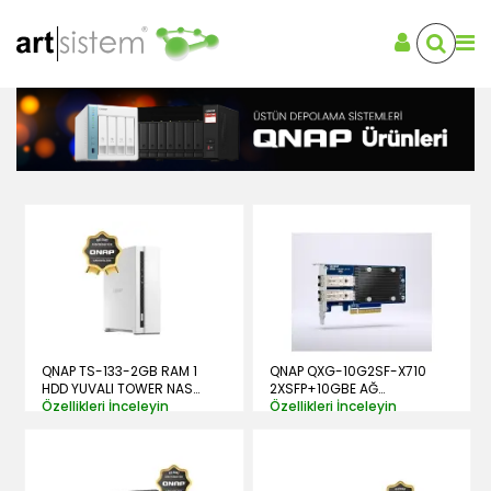
QNAP TS-133-2GB RAM 1
QNAP QXG-10G2SF-X710
HDD YUVALI TOWER NAS
2XSFP+10GBE AĞ
(RESMİ DİSTRİBÜTÖR
Özellikleri İnceleyin
GENİŞLETME KARTI
Özellikleri İnceleyin
GARANTİLİ)