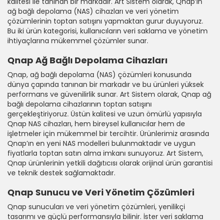
kalitesi ile tanınan bir markadır. Art Sistem olarak, Qnap’ın
ağ bağlı depolama (NAS) cihazları ve veri yönetim
çözümlerinin toptan satışını yapmaktan gurur duyuyoruz.
Bu iki ürün kategorisi, kullanıcıların veri saklama ve yönetim
ihtiyaçlarına mükemmel çözümler sunar.
Qnap Ağ Bağlı Depolama Cihazları
Qnap, ağ bağlı depolama (NAS) çözümleri konusunda
dünya çapında tanınan bir markadır ve bu ürünleri yüksek
performans ve güvenilirlik sunar. Art Sistem olarak, Qnap ağ
bağlı depolama cihazlarının toptan satışını
gerçekleştiriyoruz. Üstün kalitesi ve uzun ömürlü yapısıyla
Qnap NAS cihazları, hem bireysel kullanıcılar hem de
işletmeler için mükemmel bir tercihtir. Ürünlerimiz arasında
Qnap’ın en yeni NAS modelleri bulunmaktadır ve uygun
fiyatlarla toptan satın alma imkanı sunuyoruz. Art Sistem,
Qnap ürünlerinin yetkili dağıtıcısı olarak orijinal ürün garantisi
ve teknik destek sağlamaktadır.
Qnap Sunucu ve Veri Yönetim Çözümleri
Qnap sunucuları ve veri yönetim çözümleri, yenilikçi
tasarımı ve güçlü performansıyla bilinir. İster veri saklama