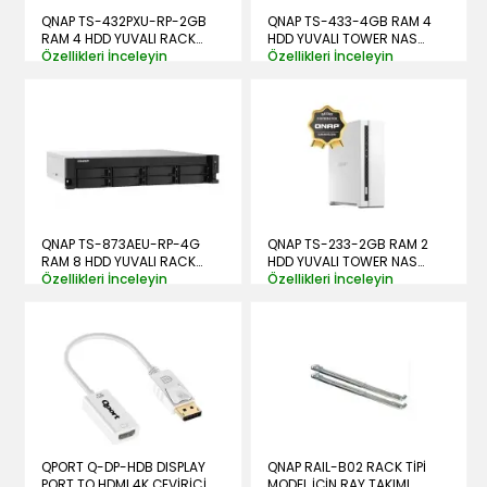
QNAP TS-432PXU-RP-2GB
QNAP TS-433-4GB RAM 4
RAM 4 HDD YUVALI RACK
HDD YUVALI TOWER NAS
NAS (RESMİ DİSTRİBÜTÖR
Özellikleri İnceleyin
(RESMİ DİSTRİBÜTÖR
Özellikleri İnceleyin
GARANTİLİ)
GARANTİLİ)
QNAP TS-873AEU-RP-4G
QNAP TS-233-2GB RAM 2
RAM 8 HDD YUVALI RACK
HDD YUVALI TOWER NAS
NAS (RESMİ DİSTRİBÜTÖR
Özellikleri İnceleyin
(RESMİ DİSTRİBÜTÖR
Özellikleri İnceleyin
GARANTİLİ)
GARANTİLİ)
QPORT Q-DP-HDB DISPLAY
QNAP RAIL-B02 RACK TİPİ
PORT TO HDMI 4K ÇEVİRİCİ
MODEL İÇİN RAY TAKIMI