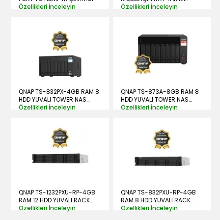
Özellikleri İnceleyin
(RESMİ DİSTRİBÜTÖR
Özellikleri İnceleyin
GARANTİLİ)
QNAP TS-832PX-4GB RAM 8
QNAP TS-873A-8GB RAM 8
HDD YUVALI TOWER NAS
HDD YUVALI TOWER NAS
(RESMİ DİSTRİBÜTÖR
Özellikleri İnceleyin
(RESMİ DİSTRİBÜTÖR
Özellikleri İnceleyin
GARANTİLİ)
GARANTİLİ)
QNAP TS-1232PXU-RP-4GB
QNAP TS-832PXU-RP-4GB
RAM 12 HDD YUVALI RACK
RAM 8 HDD YUVALI RACK
NAS (RESMİ DİSTRİBÜTÖR
Özellikleri İnceleyin
NAS (RESMİ DİSTRİBÜTÖR
Özellikleri İnceleyin
GARANTİLİ)
GARANTİLİ)