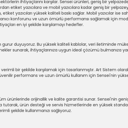
sektörlerin ihtiyaçlarını karşılar. Sensei ürünleri, geniş bir yelpazed
dan etiket yazıcılara ve mobil yazıcılara kadar geniş bir yelpazey
en, etiket yazıcıları yüksek kaliteli baskı sağlar. Mobil yazıcılar is
lanıcı konforunu ve uzun ömürlü performansı sağlamak için modern 
ihtiyaçları en iyi şekilde karşılamayı hedefler.
n gurur duyuyoruz. Bu yüksek kaliteli kablolar, veri iletiminde m
enekler sunarak, ihtiyaçlarınıza uygun ideal çözümü bulmanıza yar
e verimli bir şekilde karşılamak için tasarlanmıştır. Art Sistem olara
venilir performans ve uzun ömürlü kullanım için Sensei'nin yüksek ka
m ürünlerinde orijinallik ve kalite garantisi sunar. Sensei'nin gen
da tutarak, ürün desteği ve servis hizmetlerinde en yüksek stand
rimli şekilde kullanmanızı sağlıyoruz.