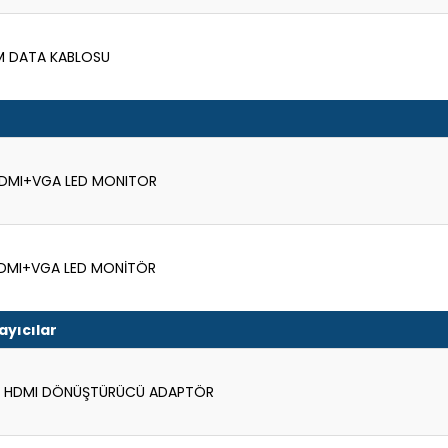
BM DATA KABLOSU
S HDMI+VGA LED MONITOR
 HDMI+VGA LED MONİTÖR
yıcılar
RT HDMI DÖNÜŞTÜRÜCÜ ADAPTÖR