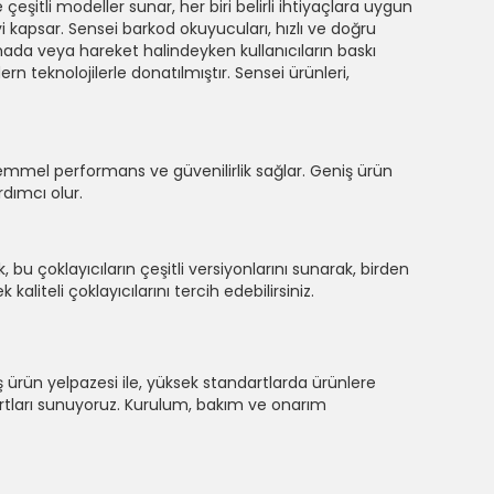
e çeşitli modeller sunar, her biri belirli ihtiyaçlara uygun
i kapsar. Sensei barkod okuyucuları, hızlı ve doğru
e sahada veya hareket halindeyken kullanıcıların baskı
teknolojilerle donatılmıştır. Sensei ürünleri,
ükemmel performans ve güvenilirlik sağlar. Geniş ürün
dımcı olur.
k, bu çoklayıcıların çeşitli versiyonlarını sunarak, birden
liteli çoklayıcılarını tercih edebilirsiniz.
iş ürün yelpazesi ile, yüksek standartlarda ürünlere
artları sunuyoruz. Kurulum, bakım ve onarım