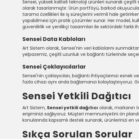
Sensei, yüksek kaliteli teknoloji ürünleri sunarak çeşitli 
olarak tasarlanmıştır. Ürün portföyü, barkod okuyucular
tarama özellikleri ile iş süreçlerini verimli hale getirirk
yapabilmesi için pratik çözümler sunar. Her model, kul
güvenilirlik ve yenilikçi tasarımları ile sektördeki farklı 
Sensei Data Kabloları
Art Sistem olarak, Sensei'nin veri kablolarını sunmakta
yelpazemiz, çeşitli uzunluk ve bağlantı türlerinde seç
Sensei Çoklayıcılarlar
Sensei'nin çoklayıcıları, bağlantı ihtiyaçlarınızı esnek v
fazla cihazı aynı anda bağlamanızı kolaylaştırıyoruz. Gü
Sensei Yetkili Dağıtıcı
Art Sistem,
Sensei yetkili dağıtıcı
olarak, markanın tü
erişiminizi sağlıyoruz. Müşteri memnuniyetini ön plan
konularında kapsamlı destek sunarak, ürünlerinizi en ve
Sıkça Sorulan Sorular