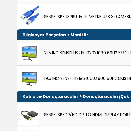
SENSEI SP-U3RBL015 1.5 METRE USB 3.0 AM-
>
Bilgisayar Parçaları
Monitör
21.5 INC SENSEI HS215 1920X1080 60HZ 5M
19.5 INC SENSEI HS195 1600X900 60HZ 5MS
>
Kablo ve Dönüştürücüler
Dönüştürücüler/Çokla
SENSEI SP-DP/HD DP TO HDMI DISPLAY PO