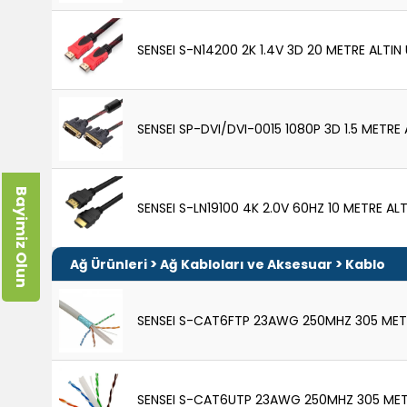
SENSEI S-N14200 2K 1.4V 3D 20 METRE ALTI
SENSEI SP-DVI/DVI-0015 1080P 3D 1.5 METRE
Bayimiz Olun
SENSEI S-LN19100 4K 2.0V 60HZ 10 METRE AL
>
>
Ağ Ürünleri
Ağ Kabloları ve Aksesuar
Kablo
SENSEI S-CAT6FTP 23AWG 250MHZ 305 MET
SENSEI S-CAT6UTP 23AWG 250MHZ 305 MET