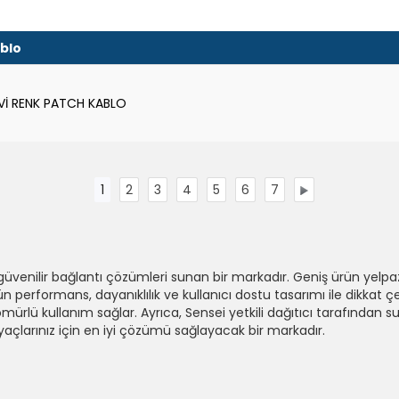
blo
Vİ RENK PATCH KABLO
1
2
3
4
5
6
7
 güvenilir bağlantı çözümleri sunan bir markadır. Geniş ürün yelpaze
 üstün performans, dayanıklılık ve kullanıcı dostu tasarımı ile dikka
ömürlü kullanım sağlar. Ayrıca, Sensei yetkili dağıtıcı tarafından 
iyaçlarınız için en iyi çözümü sağlayacak bir markadır.