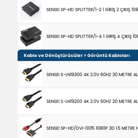
SENSEI SP-HD SPLITTER/1-2 1 GİRİŞ 2 ÇIKIŞ 10
SENSEI SP-HD SPLITTER/1-4 1 GİRİŞ 4 ÇIKIŞ 1
>
Kablo ve Dönüştürücüler
Görüntü Kabloları
SENSEI S-LN19300 4K 2.0V 60HZ 30 METRE A
SENSEI S-LN19200 4K 2.0V 60HZ 20 METRE A
SENSEI SP-HD/DVI-0015 1080P 3D 1.5 METRE