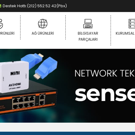
Destek Hattı:(212) 552 52 42(Pbx)
ÜRÜNLERI
AĞ ÜRÜNLERI
BILGISAYAR
KURUMSAL
PARÇALARI