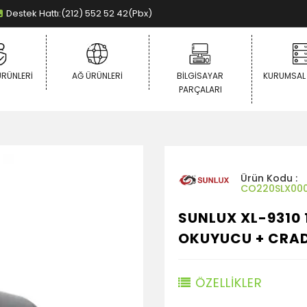
Destek Hattı:(212) 552 52 42(Pbx)
ÜRÜNLERI
AĞ ÜRÜNLERI
BILGISAYAR
KURUMSAL
PARÇALARI
Ürün Kodu :
CO220SLX000
SUNLUX XL-9310
OKUYUCU + CRA
ÖZELLİKLER