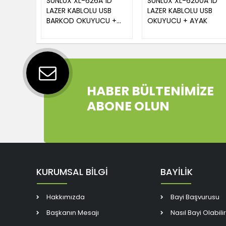
SUNLUX XL-626A 1D
SUNLUX XL-6200A 1D
LAZER KABLOLU USB
LAZER KABLOLU USB
BARKOD OKUYUCU +
OKUYUCU + AYAK
STAND
HABER BÜLTENİMİZE
ABONE OLUN
KURUMSAL BİLGİ
BAYİLİK
Hakkımızda
Bayi Başvurusu
Başkanın Mesajı
Nasıl Bayi Olabili