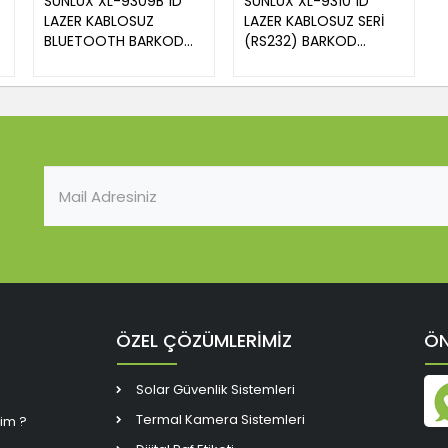
SUNLUX XL-9309B 1D
SUNLUX XL-9310 1D
LAZER KABLOSUZ
LAZER KABLOSUZ SERİ
BLUETOOTH BARKOD
(RS232) BARKOD
OKUYUCU
OKUYUCU + ADAPTOR
ÖZEL ÇÖZÜMLERİMİZ
ÖN
Solar Güvenlik Sistemleri
Termal Kamera Sistemleri
rim ?