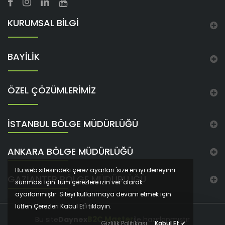
KURUMSAL BİLGİ
BAYİLİK
ÖZEL ÇÖZÜMLERİMİZ
İSTANBUL BÖLGE MÜDÜRLÜĞÜ
ANKARA BÖLGE MÜDÜRLÜĞÜ
Bu web sitesindeki çerez ayarları 'size en iyi deneyimi
GAZIANTEP BÖLGE MÜDÜRLÜĞÜ
sunması için' tüm çerezlere izin ver 'olarak
ayarlanmıştır. Siteyi kullanmaya devam etmek için
lütfen Çerezleri Kabul Et'i tıklayın.
B2C Master
Bu site
Daynex
ile hazırlanmıştır
Gizlilik Politikası
Kabul Et
✔