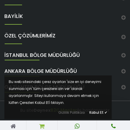
BAYİLİK
ÖZEL ÇÖZÜMLERİMİZ
İSTANBUL BÖLGE MÜDÜRLÜĞÜ
ANKARA BÖLGE MÜDÜRLÜĞÜ
Bu web sitesindeki çerez ayarları 'size en iyi deneyimi
GAZIANTEP BÖLGE MÜDÜRLÜĞÜ
sunması için' tüm çerezlere izin ver 'olarak
ayarlanmıştır. Siteyi kullanmaya devam etmek için
lütfen Çerezleri Kabul Et'i tıklayın.
B2C Master
Bu site
Daynex
ile hazırlanmıştır
Gizlilik Politikası
Kabul Et
✔