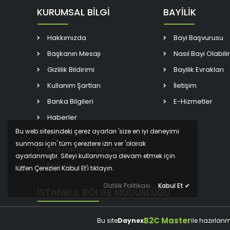
KURUMSAL BİLGİ
BAYİLİK
Hakkımızda
Bayi Başvurusu
Başkanın Mesajı
Nasıl Bayi Olabili
Gizlilik Bildirimi
Bayilik Evrakları
Kullanım Şartları
İletişim
Banka Bilgileri
E-Hizmetler
Haberler
Bu web sitesindeki çerez ayarları 'size en iyi deneyimi
Kvkk Metni
sunması için' tüm çerezlere izin ver 'olarak
Bilgi Toplumu Hizmetleri
ayarlanmıştır. Siteyi kullanmaya devam etmek için
Kariyer
lütfen Çerezleri Kabul Et'i tıklayın.
Gizlilik Politikası
Kabul Et
✔
İSTANBUL BÖLGE MÜDÜRLÜĞÜ
B2C Master
Bu site
Daynex
ile hazırlanm