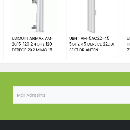
UBIQUITI AIRMAX AM-
UBNT AM-5AC22-45
U
2G15-120 2.4GHZ 120
5GHZ 45 DERECE 22DBI
H
DERECE 2X2 MIMO 16
SEKTÖR ANTEN
2
DBI HARİCİ ANTEN