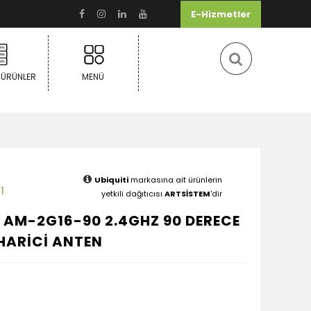
E-Hizmetler
 ÜRÜNLER
MENÜ
Ubiquiti
markasına ait ürünlerin
1
yetkili dağıtıcısı
ARTSİSTEM
'dir
 AM-2G16-90 2.4GHZ 90 DERECE
 HARİCİ ANTEN