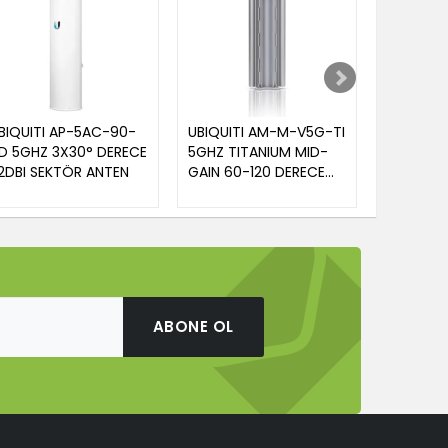
BIQUITI AP-5AC-90-
UBIQUITI AM-M-V5G-TI
UBIQUITI
D 5GHZ 3X30° DERECE
5GHZ TITANIUM MID-
5GHZ 34
2DBI SEKTÖR ANTEN
GAIN 60-120 DERECE
PTP DIŞ
AYARLANABİLİR SEKTÖR
ACCESS 
ANTEN
ABONE OL