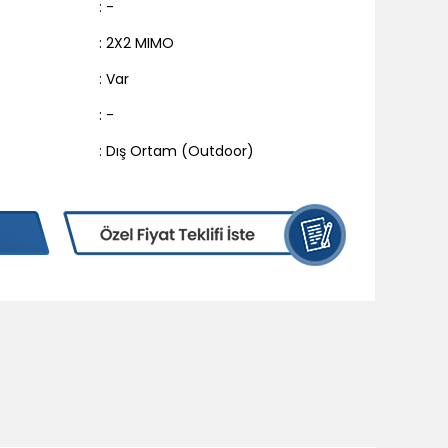
: -
: 2X2 MIMO
: Var
: -
: Dış Ortam (Outdoor)