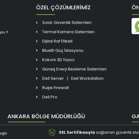
ÖZEL ÇÖZÜMLERİMİZ
ÖN
Solar Güvenlik Sistemleri
Termal Kamera Sistemleri
rim ?
Dijital Raf Etiketi
Bluetti Güç İstasyonu
Kokoni 3D Yazıcı
Güneş Enerji Besleme Sistemleri
Dell Server
|
Dell Workstation
Ruijie Firewall
Dell Pro
ANKARA BÖLGE MÜDÜRLÜĞÜ
GA
SSL Sertifikasıyla
sağlanan güvenlik stand
ıştır