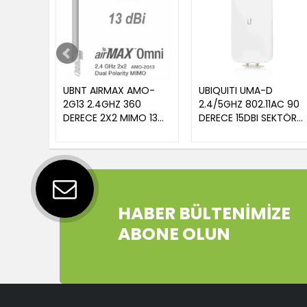
UBNT AIRMAX AMO-
UBIQUITI UMA-D
2G13 2.4GHZ 360
2.4/5GHZ 802.11AC 90
DERECE 2X2 MIMO 13
DERECE 15DBI SEKTÖR
DBI OMNI HARİCİ ANTEN
ANTEN (UAP-AC-M
İÇİN)
HABER BÜLTENİMİZE
ABONE OLUN