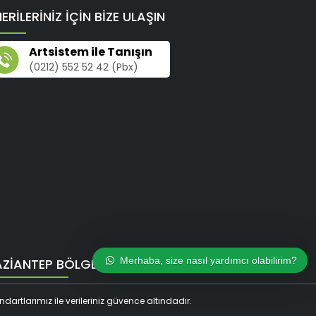
ERİLERİNİZ İÇİN BİZE ULAŞIN
Artsistem ile Tanışın
(0212) 552 52 42 (Pbx)
Merhaba, size nasıl yardımcı olabilirim?
ZIANTEP BÖLGE MÜDÜRLÜĞÜ
artlarımız ile verileriniz güvence altındadır.