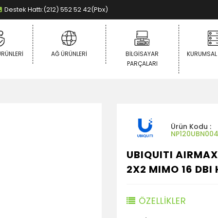
Destek Hattı:(212) 552 52 42(Pbx)
ÜRÜNLERI
AĞ ÜRÜNLERI
BILGISAYAR
KURUMSAL
PARÇALARI
Ürün Kodu :
NP120UBN004
UBIQUITI AIRMAX
2X2 MIMO 16 DBI
ÖZELLİKLER