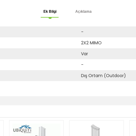
Ek Bilgi
Açıklama
-
2X2 MIMO
Var
-
Dış Ortam (Outdoor)