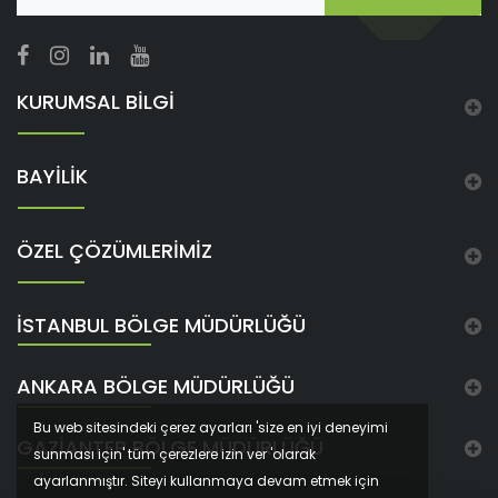
KURUMSAL BİLGİ
BAYİLİK
ÖZEL ÇÖZÜMLERİMİZ
İSTANBUL BÖLGE MÜDÜRLÜĞÜ
ANKARA BÖLGE MÜDÜRLÜĞÜ
Bu web sitesindeki çerez ayarları 'size en iyi deneyimi
GAZIANTEP BÖLGE MÜDÜRLÜĞÜ
sunması için' tüm çerezlere izin ver 'olarak
ayarlanmıştır. Siteyi kullanmaya devam etmek için