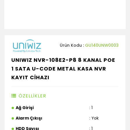
Ürün Kodu :
GU140UNW0003
UNIWIZ NVR-108E2-P8 8 KANAL POE
1 SATA U-CODE METAL KASA NVR
KAYIT CİHAZI
ÖZELLİKLER
Ağ Girişi
: 1
Alarm Çıkışı
: Yok
HDD Sayısı
: 1